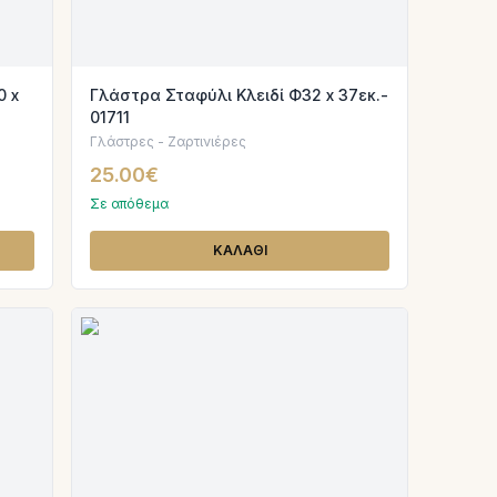
 x
Γλάστρα Σταφύλι Κλειδί Φ32 x 37εκ.-
01711
Γλάστρες - Ζαρτινιέρες
25.00€
Σε απόθεμα
ΚΑΛΑΘΙ