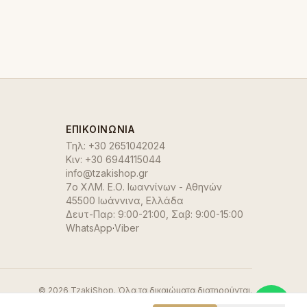
ΕΠΙΚΟΙΝΩΝΊΑ
Τηλ:
+30 2651042024
Κιν:
+30 6944115044
info@tzakishop.gr
7ο ΧΛΜ. Ε.Ο. Ιωαννίνων - Αθηνών
45500 Ιωάννινα
,
Ελλάδα
Δευτ-Παρ: 9:00-21:00, Σαβ: 9:00-15:00
WhatsApp
·
Viber
©
2026
TzakiShop. Όλα τα δικαιώματα διατηρούνται.