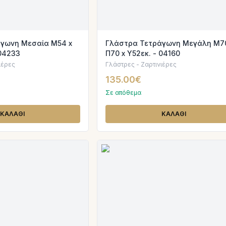
γωνη Μεσαία Μ54 x
Γλάστρα Τετράγωνη Μεγάλη Μ70
 04233
Π70 x Υ52εκ. - 04160
ιέρες
Γλάστρες - Ζαρτινιέρες
135.00€
Σε απόθεμα
ΚΑΛΑΘΙ
ΚΑΛΑΘΙ