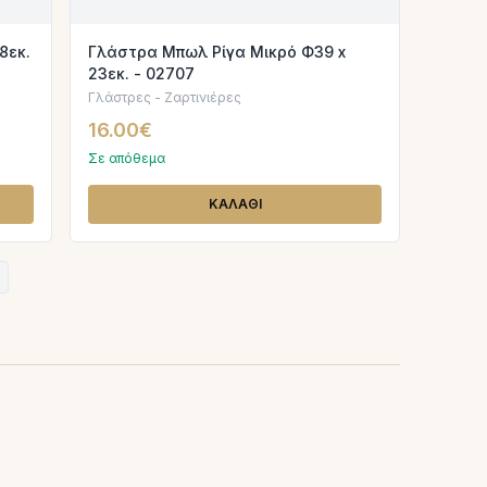
8εκ.
Γλάστρα Μπωλ Ρίγα Μικρό Φ39 x
23εκ. - 02707
Γλάστρες - Ζαρτινιέρες
16.00€
Σε απόθεμα
ΚΑΛΑΘΙ