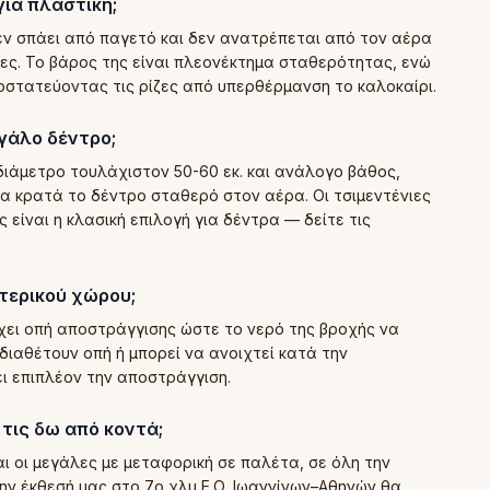
για πλαστική;
δεν σπάει από παγετό και δεν ανατρέπεται από τον αέρα
τες. Το βάρος της είναι πλεονέκτημα σταθερότητας, ενώ
οστατεύοντας τις ρίζες από υπερθέρμανση το καλοκαίρι.
εγάλο δέντρο;
διάμετρο τουλάχιστον 50-60 εκ. και ανάλογο βάθος,
να κρατά το δέντρο σταθερό στον αέρα. Οι τσιμεντένιες
 είναι η κλασική επιλογή για δέντρα — δείτε τις
τερικού χώρου;
χει οπή αποστράγγισης ώστε το νερό της βροχής να
ς διαθέτουν οπή ή μπορεί να ανοιχτεί κατά την
ι επιπλέον την αποστράγγιση.
τις δω από κοντά;
αι οι μεγάλες με μεταφορική σε παλέτα, σε όλη την
ην έκθεσή μας στο 7ο χλμ Ε.Ο. Ιωαννίνων–Αθηνών θα