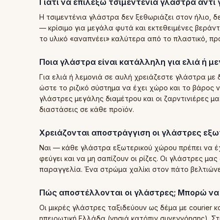
Γιατί να επιλέξω τσιμεντένια γλάστρα αντί 
Η τσιμεντένια γλάστρα δεν ξεθωριάζει στον ήλιο, 
— κρίσιμο για μεγάλα φυτά και εκτεθειμένες βεράν
το υλικό «αναπνέει» καλύτερα από το πλαστικό, πρ
Ποια γλάστρα είναι κατάλληλη για ελιά ή μ
Για ελιά ή λεμονιά σε αυλή χρειάζεστε γλάστρα με 
ώστε το ριζικό σύστημα να έχει χώρο και το βάρος 
γλάστρες μεγάλης διαμέτρου και οι ζαρντινιέρες μας
διαστάσεις σε κάθε προϊόν.
Χρειάζονται αποστράγγιση οι γλάστρες εξω
Ναι — κάθε γλάστρα εξωτερικού χώρου πρέπει να έ
φεύγει και να μη σαπίζουν οι ρίζες. Οι γλάστρες μα
παραγγελία. Ένα στρώμα χαλίκι στον πάτο βελτιώνε
Πώς αποστέλλονται οι γλάστρες; Μπορώ να 
Οι μικρές γλάστρες ταξιδεύουν ως δέμα με courier κ
ηπειρωτική Ελλάδα (νησιά κατόπιν συνεννόησης). Στ