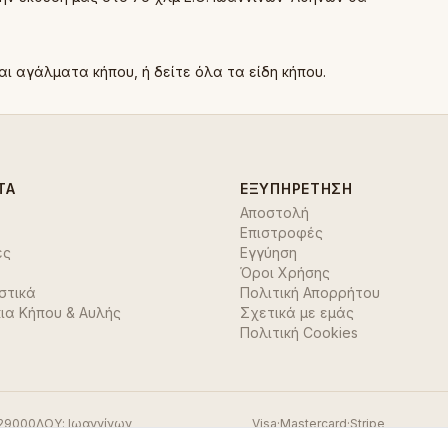
αι
αγάλματα κήπου
, ή δείτε όλα τα
είδη κήπου
.
ΤΑ
ΕΞΥΠΗΡΈΤΗΣΗ
Αποστολή
Επιστροφές
ές
Εγγύηση
Όροι Χρήσης
στικά
Πολιτική Απορρήτου
ια Κήπου & Αυλής
Σχετικά με εμάς
Πολιτική Cookies
29000
ΔΟΥ:
Ιωαννίνων
Visa
·
Mastercard
·
Stripe