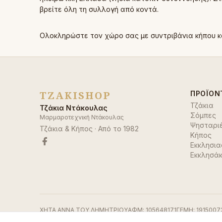
βρείτε όλη τη συλλογή από κοντά.
Ολοκληρώστε τον χώρο σας με
συντριβάνια κήπου
κ
TZAKISHOP
ΠΡΟΪΌΝ
Τζάκια
Τζάκια Ντάκουλας
Σόμπες
Μαρμαροτεχνική Ντάκουλας
Ψησταρι
Τζάκια & Κήπος
· Από το
1982
Κήπος
Εκκλησια
Εκκλησάκ
ΧΗΤΑ ΑΝΝΑ ΤΟΥ ΔΗΜΗΤΡΙΟΥ
ΑΦΜ:
105648171
ΓΕΜΗ:
1915007