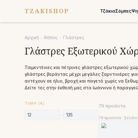
TZAKISHOP
Τζάκια
Σόμπες
Ψη
Αρχική
→
Κήπος
→
Γλάστρες
Γλάστρες Εξωτερικού Χώρ
Τσιμεντένιες και πέτρινες γλάστρες εξωτερικού χώρ
γλάστρες βεράντας μέχρι μεγάλες ζαρντινιέρες για 
αντέχουν σε ήλιο, βροχή και παγετό χωρίς να ξεθω
Δείτε τες στην έκθεσή μας στα Ιωάννινα ή παραγγεί
ΤΙΜΉ (€)
79
προϊόντα
—
79
προϊόντα
· Σελίδα