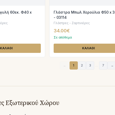
γυλή 60εκ. Φ40 x
Γλάστρα Μπωλ Χερούλια Φ50 x 3
- 03114
ιέρες
Γλάστρες - Ζαρτινιέρες
34.00€
Σε απόθεμα
ΚΑΛΑΘΙ
ΚΑΛΑΘΙ
←
1
2
3
…
7
→
ρες Εξωτερικού Χώρου