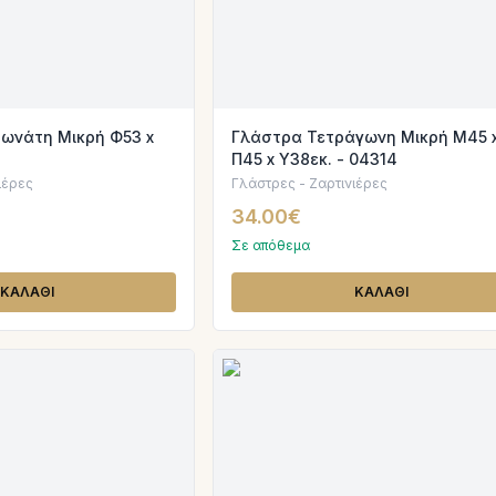
ωνάτη Μικρή Φ53 x
Γλάστρα Τετράγωνη Μικρή Μ45 
Π45 x Υ38εκ. - 04314
ιέρες
Γλάστρες - Ζαρτινιέρες
34.00€
Σε απόθεμα
ΚΑΛΑΘΙ
ΚΑΛΑΘΙ