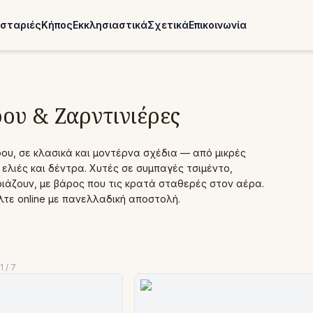
σταριές
Κήπος
Εκκλησιαστικά
Σχετικά
Επικοινωνία
ου & Ζαρντινιέρες
ου, σε κλασικά και μοντέρνα σχέδια — από μικρές
ελιές και δέντρα. Χυτές σε συμπαγές τσιμέντο,
ριάζουν, με βάρος που τις κρατά σταθερές στον αέρα.
λτε online με πανελλαδική αποστολή.
1
/
7