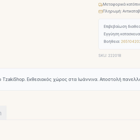
Μεταφορικά κατόπι
Πληρωμή: Αντικαταβο
Επιβεβαίωση διαθεσ
Εγγύηση κατασκευα
Βοήθεια:
26510420
SKU:
222018
ο TzakiShop. Εκθεσιακός χώρος στα Ιωάννινα. Αποστολή πανελλ
η