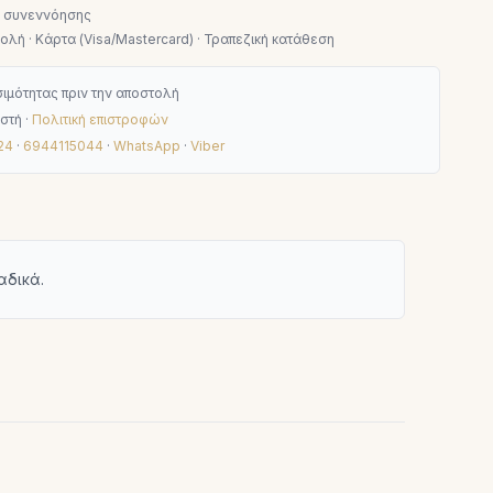
ν συνεννόησης
λή · Κάρτα (Visa/Mastercard) · Τραπεζική κατάθεση
ιμότητας πριν την αποστολή
στή ·
Πολιτική επιστροφών
24
·
6944115044
·
WhatsApp
·
Viber
αδικά.