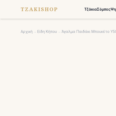
TZAKISHOP
Τζάκια
Σόμπες
Ψη
Αρχική
→
Είδη Κήπου
→
Άγαλμα Παιδάκι Μπουκέτο Υ50