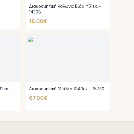
ύ
Διακοσμητική Κολώνα Βίδα Υ51εκ. -
14308
18.00€
2εκ. -
Διακοσμητική Μπάλα Φ40εκ. - 15730
67.00€