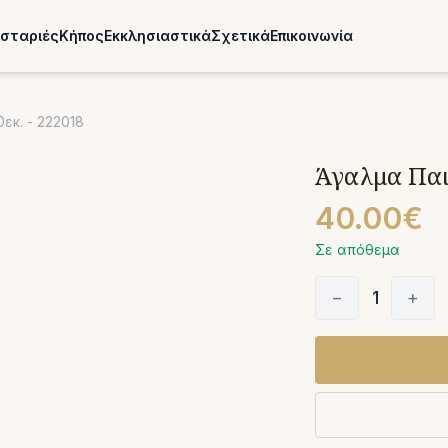
σταριές
Κήπος
Εκκλησιαστικά
Σχετικά
Επικοινωνία
εκ. - 222018
Άγαλμα Παι
40.00€
Σε απόθεμα
−
1
+