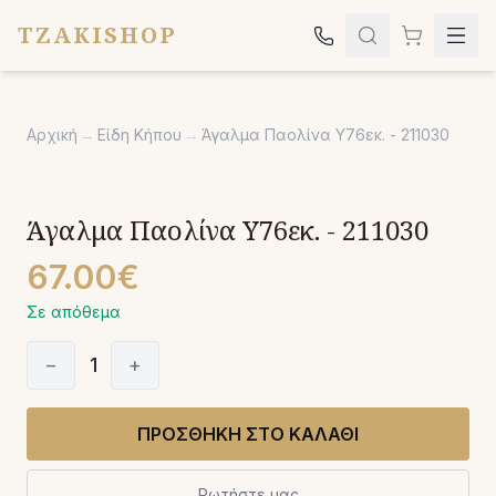
TZAKISHOP
Τζάκια
Αρχική
→
Είδη Κήπου
→
Άγαλμα Παολίνα Υ76εκ. - 211030
Σόμπες
Ψησταριές
Άγαλμα Παολίνα Υ76εκ. - 211030
Κήπος
67.00€
Εκκλησιαστικά
Σε απόθεμα
Σχετικά
−
1
+
Επικοινωνία
Καλέστε μας:
2651042024
ΠΡΟΣΘΗΚΗ ΣΤΟ ΚΑΛΑΘΙ
Ρωτήστε μας