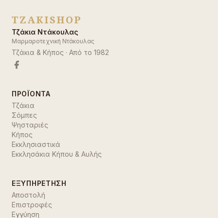
TZAKISHOP
Τζάκια Ντάκουλας
Μαρμαροτεχνική Ντάκουλας
Τζάκια & Κήπος
· Από το
1982
ΠΡΟΪΌΝΤΑ
Τζάκια
Σόμπες
Ψησταριές
Κήπος
Εκκλησιαστικά
Εκκλησάκια Κήπου & Αυλής
ΕΞΥΠΗΡΈΤΗΣΗ
Αποστολή
Επιστροφές
Εγγύηση