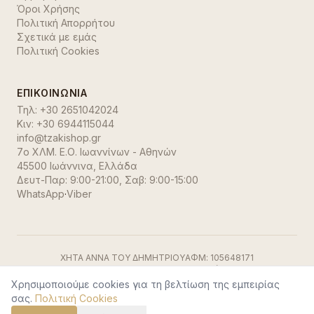
Όροι Χρήσης
Πολιτική Απορρήτου
Σχετικά με εμάς
Πολιτική Cookies
ΕΠΙΚΟΙΝΩΝΊΑ
Τηλ:
+30 2651042024
Κιν:
+30 6944115044
info@tzakishop.gr
7ο ΧΛΜ. Ε.Ο. Ιωαννίνων - Αθηνών
45500 Ιωάννινα
,
Ελλάδα
Δευτ-Παρ: 9:00-21:00, Σαβ: 9:00-15:00
WhatsApp
·
Viber
ΧΗΤΑ ΑΝΝΑ ΤΟΥ ΔΗΜΗΤΡΙΟΥ
ΑΦΜ:
105648171
ΓΕΜΗ:
191500729000
ΔΟΥ:
Ιωαννίνων
Visa
·
Mastercard
·
Stripe
Χρησιμοποιούμε cookies για τη βελτίωση της εμπειρίας
©
2026
TzakiShop. Όλα τα δικαιώματα διατηρούνται.
σας.
Πολιτική Cookies