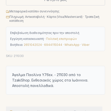
Μεταφορικά κατόπιν συνεννόησης
Πληρωμή: Αντικαταβολή · Κάρτα (Visa/Mastercard) · Τραπεζική
κατάθεση
Επιβεβαίωση διαθεσιμότητας πριν την αποστολή
Εγγύηση κατασκευαστή ·
Πολιτική επιστροφών
Βοήθεια:
2651042024
·
6944115044
·
WhatsApp
·
Viber
SKU:
211030
Άγαλμα Παολίνα Υ76εκ. - 211030 από το
TzakiShop. Εκθεσιακός χώρος στα Ιωάννινα.
Αποστολή πανελλαδικά.