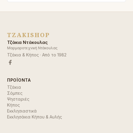
TZAKISHOP
Τζάκια Ντάκουλας
Μαρμαροτεχνική Ντάκουλας
Τζάκια & Κήπος
· Από το
1982
ΠΡΟΪΌΝΤΑ
Τζάκια
Σόμπες
Ψησταριές
Κήπος
Εκκλησιαστικά
Εκκλησάκια Κήπου & Αυλής