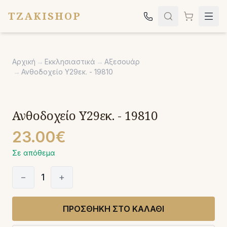
TZAKISHOP
Τζάκια
Αρχική
→
Εκκλησιαστικά
→
Αξεσουάρ
Σόμπες
→
Ανθοδοχείο Υ29εκ. - 19810
Ψησταριές
Κήπος
Ανθοδοχείο Υ29εκ. - 19810
Εκκλησιαστικά
23.00€
Σχετικά
Σε απόθεμα
Επικοινωνία
−
1
+
Καλέστε μας:
2651042024
ΠΡΟΣΘΗΚΗ ΣΤΟ ΚΑΛΑΘΙ