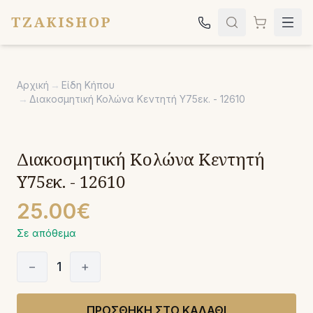
TZAKISHOP
Τζάκια
Αρχική
→
Είδη Κήπου
Σόμπες
→
Διακοσμητική Κολώνα Κεντητή Υ75εκ. - 12610
Ψησταριές
Κήπος
Διακοσμητική Κολώνα Κεντητή
Εκκλησιαστικά
Υ75εκ. - 12610
Σχετικά
25.00€
Επικοινωνία
Σε απόθεμα
Καλέστε μας:
2651042024
−
1
+
ΠΡΟΣΘΗΚΗ ΣΤΟ ΚΑΛΑΘΙ