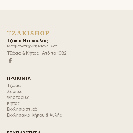
TZAKISHOP
Τζάκια Ντάκουλας
Μαρμαροτεχνική Ντάκουλας
Τζάκια & Κήπος
· Από το
1982
ΠΡΟΪΌΝΤΑ
Τζάκια
Σόμπες
Ψησταριές
Κήπος
Εκκλησιαστικά
Εκκλησάκια Κήπου & Αυλής
ΕΞΥΠΗΡΈΤΗΣΗ