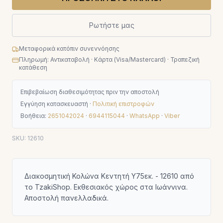
Ρωτήστε μας
Μεταφορικά κατόπιν συνεννόησης
Πληρωμή: Αντικαταβολή · Κάρτα (Visa/Mastercard) · Τραπεζική
κατάθεση
Επιβεβαίωση διαθεσιμότητας πριν την αποστολή
Εγγύηση κατασκευαστή ·
Πολιτική επιστροφών
Βοήθεια:
2651042024
·
6944115044
·
WhatsApp
·
Viber
SKU:
12610
Διακοσμητική Κολώνα Κεντητή Υ75εκ. - 12610 από
το TzakiShop. Εκθεσιακός χώρος στα Ιωάννινα.
Αποστολή πανελλαδικά.