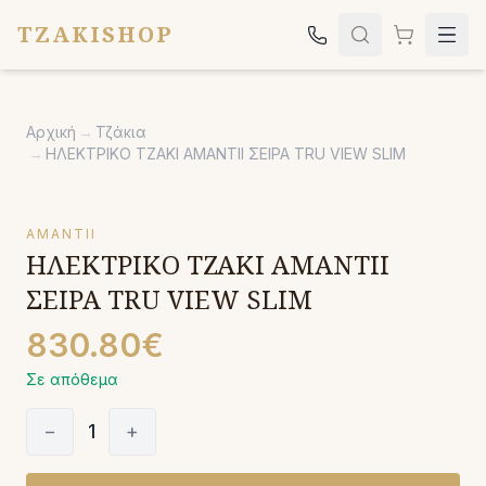
TZAKISHOP
Τζάκια
Αρχική
→
Τζάκια
Σόμπες
→
ΗΛΕΚΤΡΙΚΟ ΤΖΑΚΙ AMANTΙI ΣΕΙΡΑ TRU VIEW SLIM
Ψησταριές
Κήπος
AMANTII
ΗΛΕΚΤΡΙΚΟ ΤΖΑΚΙ AMANTΙI
Εκκλησιαστικά
ΣΕΙΡΑ TRU VIEW SLIM
Σχετικά
830.80€
Επικοινωνία
Σε απόθεμα
Καλέστε μας:
2651042024
−
1
+