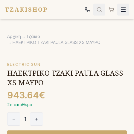
TZAKISHOP
Τζάκια
Αρχική
→
Τζάκια
Σόμπες
→
ΗΛΕΚΤΡΙΚΟ ΤΖΑΚΙ PAULA GLASS XS ΜΑΥΡΟ
Ψησταριές
Κήπος
ELECTRIC SUN
ΗΛΕΚΤΡΙΚΟ ΤΖΑΚΙ PAULA GLASS
Εκκλησιαστικά
XS ΜΑΥΡΟ
Σχετικά
943.64€
Επικοινωνία
Σε απόθεμα
Καλέστε μας:
2651042024
−
1
+