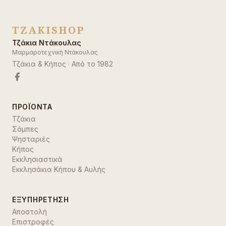
TZAKISHOP
Τζάκια Ντάκουλας
Μαρμαροτεχνική Ντάκουλας
Τζάκια & Κήπος
· Από το
1982
ΠΡΟΪΌΝΤΑ
Τζάκια
Σόμπες
Ψησταριές
Κήπος
Εκκλησιαστικά
Εκκλησάκια Κήπου & Αυλής
ΕΞΥΠΗΡΈΤΗΣΗ
Αποστολή
Επιστροφές