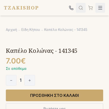
TZAKISHOP
Τζάκια
Αρχική
→
Είδη Κήπου
→
Καπέλο Κολώνας - 141345
Σόμπες
Ψησταριές
Καπέλο Κολώνας - 141345
Κήπος
7.00€
Εκκλησιαστικά
Σε απόθεμα
Σχετικά
−
1
+
Επικοινωνία
Καλέστε μας:
2651042024
ΠΡΟΣΘΗΚΗ ΣΤΟ ΚΑΛΑΘΙ
Ρωτήστε μας