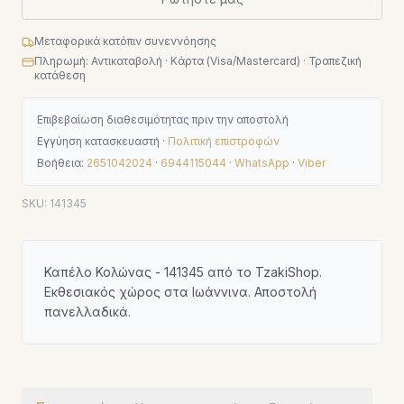
Μεταφορικά κατόπιν συνεννόησης
Πληρωμή: Αντικαταβολή · Κάρτα (Visa/Mastercard) · Τραπεζική
κατάθεση
Επιβεβαίωση διαθεσιμότητας πριν την αποστολή
Εγγύηση κατασκευαστή ·
Πολιτική επιστροφών
Βοήθεια:
2651042024
·
6944115044
·
WhatsApp
·
Viber
SKU:
141345
Καπέλο Κολώνας - 141345 από το TzakiShop.
Εκθεσιακός χώρος στα Ιωάννινα. Αποστολή
πανελλαδικά.