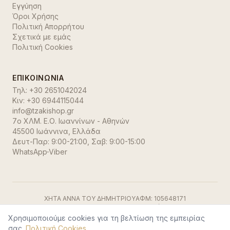
Εγγύηση
Όροι Χρήσης
Πολιτική Απορρήτου
Σχετικά με εμάς
Πολιτική Cookies
ΕΠΙΚΟΙΝΩΝΊΑ
Τηλ:
+30 2651042024
Κιν:
+30 6944115044
info@tzakishop.gr
7ο ΧΛΜ. Ε.Ο. Ιωαννίνων - Αθηνών
45500 Ιωάννινα
,
Ελλάδα
Δευτ-Παρ: 9:00-21:00, Σαβ: 9:00-15:00
WhatsApp
·
Viber
ΧΗΤΑ ΑΝΝΑ ΤΟΥ ΔΗΜΗΤΡΙΟΥ
ΑΦΜ:
105648171
ΓΕΜΗ:
191500729000
ΔΟΥ:
Ιωαννίνων
Visa
·
Mastercard
·
Stripe
Χρησιμοποιούμε cookies για τη βελτίωση της εμπειρίας
©
2026
TzakiShop. Όλα τα δικαιώματα διατηρούνται.
σας.
Πολιτική Cookies