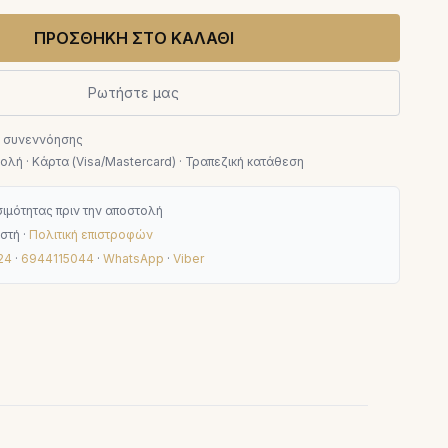
ΠΡΟΣΘΗΚΗ ΣΤΟ ΚΑΛΑΘΙ
Ρωτήστε μας
ν συνεννόησης
λή · Κάρτα (Visa/Mastercard) · Τραπεζική κατάθεση
ιμότητας πριν την αποστολή
στή ·
Πολιτική επιστροφών
24
·
6944115044
·
WhatsApp
·
Viber