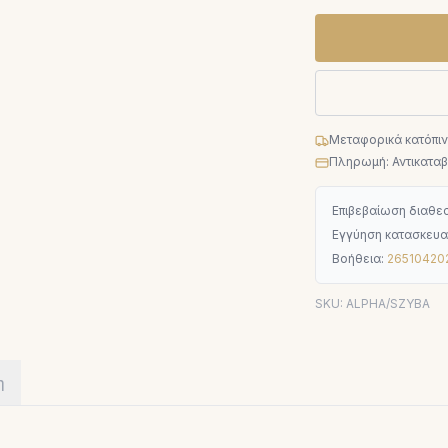
Μεταφορικά κατόπι
Πληρωμή: Αντικαταβο
Επιβεβαίωση διαθεσ
Εγγύηση κατασκευα
Βοήθεια:
26510420
SKU:
ALPHA/SZYBA
η