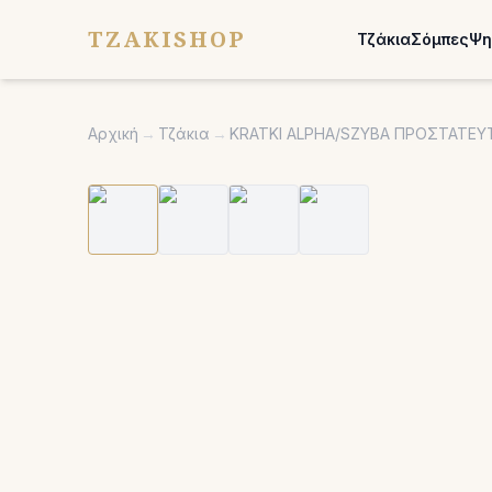
TZAKISHOP
Τζάκια
Σόμπες
Ψη
Αρχική
→
Τζάκια
→
KRATKI ALPHA/SZYBA ΠΡΟΣΤΑΤΕΥΤ