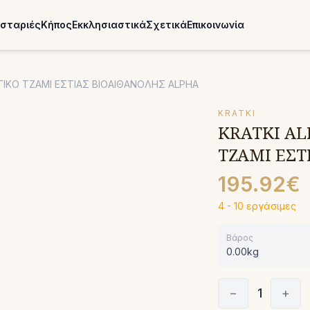
σταριές
Κήπος
Εκκλησιαστικά
Σχετικά
Επικοινωνία
ΙΚΟ ΤΖΑΜΙ ΕΣΤΙΑΣ ΒΙΟΑΙΘΑΝΟΛΗΣ ALPHA
KRATKI
KRATKI AL
ΤΖΑΜΙ ΕΣΤ
195.92€
4 - 10 εργάσιμες
Βάρος
0.00kg
−
1
+