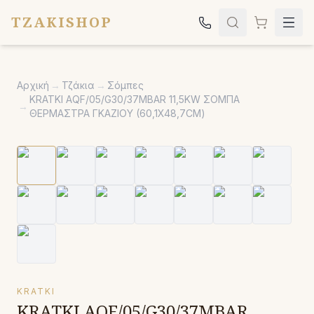
TZAKISHOP
Τζάκια
Αρχική
→
Τζάκια
→
Σόμπες
Σόμπες
KRATKI AQF/05/G30/37MBAR 11,5KW ΣΟΜΠΑ
→
ΘΕΡΜΑΣΤΡΑ ΓΚΑΖΙΟΥ (60,1X48,7CM)
Ψησταριές
Κήπος
Εκκλησιαστικά
Σχετικά
Επικοινωνία
Καλέστε μας:
2651042024
KRATKI
KRATKI AQF/05/G30/37MBAR