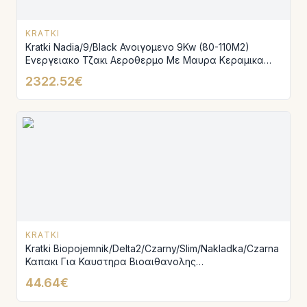
KRATKI
Kratki Nadia/9/Black Ανοιγομενο 9Kw (80-110M2)
Ενεργειακο Τζακι Αεροθερμο Με Μαυρα Κεραμικα
Termotec
2322.52€
KRATKI
Kratki Biopojemnik/Delta2/Czarny/Slim/Nakladka/Czarna
Καπακι Για Καυστηρα Βιοαιθανολης
Biopojemnik/Delta2/Czarny/Slim
44.64€