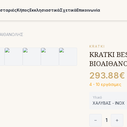
σταριές
Κήπος
Εκκλησιαστικά
Σχετικά
Επικοινωνία
ΙΟΑΙΘΑΝΟΛΗΣ
KRATKI
KRATKI BE
ΒΙΟΑΙΘΑΝ
293.88€
4 - 10 εργάσιμες
Υλικό
ΧΑΛΥΒΑΣ - INOX
−
1
+