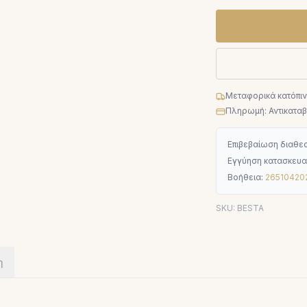
Μεταφορικά κατόπι
Πληρωμή: Αντικαταβο
Επιβεβαίωση διαθεσ
Εγγύηση κατασκευα
Βοήθεια:
26510420
SKU:
BESTA
η