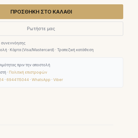
ΠΡΟΣΘΗΚΗ ΣΤΟ ΚΑΛΑΘΙ
Ρωτήστε μας
ν συνεννόησης
λή · Κάρτα (Visa/Mastercard) · Τραπεζική κατάθεση
ιμότητας πριν την αποστολή
στή ·
Πολιτική επιστροφών
24
·
6944115044
·
WhatsApp
·
Viber