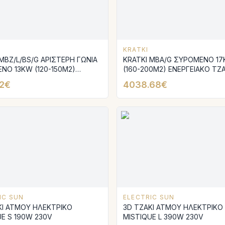
KRATKI
MBZ/L/BS/G ΑΡΙΣΤΕΡΗ ΓΩΝΙΑ
KRATKI MBA/G ΣΥΡΟΜΕΝΟ 1
ΝΟ 13KW (120-150Μ2)
(160-200M2) ΕΝΕΡΓΕΙΑΚΟ ΤΖΑ
ΙΑΚΟ ΤΖΑΚΙ ΑΕΡΟΘΕΡΜΟ ΜΕ
ΑΕΡΟΘΕΡΜΟ ΜΕ ΛΕΥΚΑ ΚΕΡΑ
12€
4038.68€
ΚΕΡΑΜΙΚΑ TERMOTEC
TERMOTEC
IC SUN
ELECTRIC SUN
ΚΙ ΑΤΜΟΥ ΗΛΕΚΤΡΙΚΟ
3D ΤΖΑΚΙ ΑΤΜΟΥ ΗΛΕΚΤΡΙΚΟ
UE S 190W 230V
MISTIQUE L 390W 230V