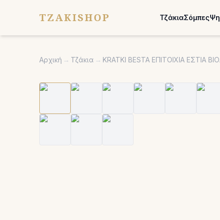
TZAKISHOP
Τζάκια
Σόμπες
Ψη
Αρχική
→
Τζάκια
→
KRATKI BESTA ΕΠΙΤΟΙΧΙΑ ΕΣΤΙΑ Β