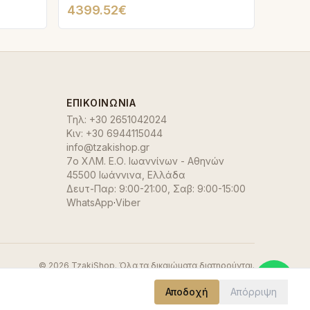
4399.52€
ΕΠΙΚΟΙΝΩΝΊΑ
Τηλ:
+30 2651042024
Κιν:
+30 6944115044
info@tzakishop.gr
7ο ΧΛΜ. Ε.Ο. Ιωαννίνων - Αθηνών
45500 Ιωάννινα
,
Ελλάδα
Δευτ-Παρ: 9:00-21:00, Σαβ: 9:00-15:00
WhatsApp
·
Viber
©
2026
TzakiShop. Όλα τα δικαιώματα διατηρούνται.
Αποδοχή
Απόρριψη