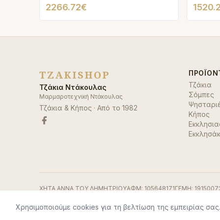
2266.72€
1520.
TZAKISHOP
ΠΡΟΪΌΝ
Τζάκια
Τζάκια Ντάκουλας
Σόμπες
Μαρμαροτεχνική Ντάκουλας
Ψησταρι
Τζάκια & Κήπος
· Από το
1982
Κήπος
Εκκλησια
Εκκλησάκ
ΧΗΤΑ ΑΝΝΑ ΤΟΥ ΔΗΜΗΤΡΙΟΥ
ΑΦΜ:
105648171
ΓΕΜΗ:
1915007
Χρησιμοποιούμε cookies για τη βελτίωση της εμπειρίας σας