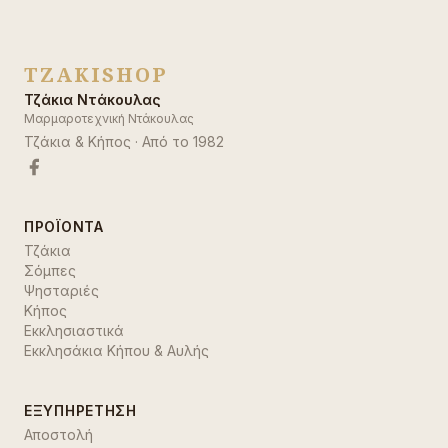
TZAKISHOP
Τζάκια Ντάκουλας
Μαρμαροτεχνική Ντάκουλας
Τζάκια & Κήπος
· Από το
1982
ΠΡΟΪΌΝΤΑ
Τζάκια
Σόμπες
Ψησταριές
Κήπος
Εκκλησιαστικά
Εκκλησάκια Κήπου & Αυλής
ΕΞΥΠΗΡΈΤΗΣΗ
Αποστολή