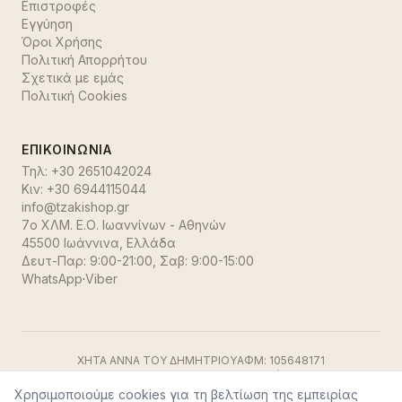
Επιστροφές
Εγγύηση
Όροι Χρήσης
Πολιτική Απορρήτου
Σχετικά με εμάς
Πολιτική Cookies
ΕΠΙΚΟΙΝΩΝΊΑ
Τηλ:
+30 2651042024
Κιν:
+30 6944115044
info@tzakishop.gr
7ο ΧΛΜ. Ε.Ο. Ιωαννίνων - Αθηνών
45500 Ιωάννινα
,
Ελλάδα
Δευτ-Παρ: 9:00-21:00, Σαβ: 9:00-15:00
WhatsApp
·
Viber
ΧΗΤΑ ΑΝΝΑ ΤΟΥ ΔΗΜΗΤΡΙΟΥ
ΑΦΜ:
105648171
ΓΕΜΗ:
191500729000
ΔΟΥ:
Ιωαννίνων
Visa
·
Mastercard
·
Stripe
Χρησιμοποιούμε cookies για τη βελτίωση της εμπειρίας