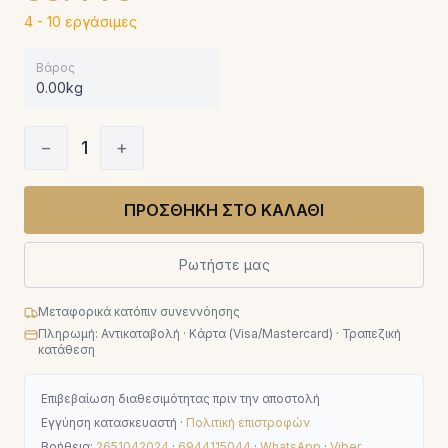
4 - 10 εργάσιμες
Βάρος
0.00kg
−
1
+
ΠΡΟΣΘΗΚΗ ΣΤΟ ΚΑΛΑΘΙ
Ρωτήστε μας
Μεταφορικά κατόπιν συνεννόησης
Πληρωμή: Αντικαταβολή · Κάρτα (Visa/Mastercard) · Τραπεζική
κατάθεση
Επιβεβαίωση διαθεσιμότητας πριν την αποστολή
Εγγύηση κατασκευαστή ·
Πολιτική επιστροφών
Βοήθεια:
2651042024
·
6944115044
·
WhatsApp
·
Viber