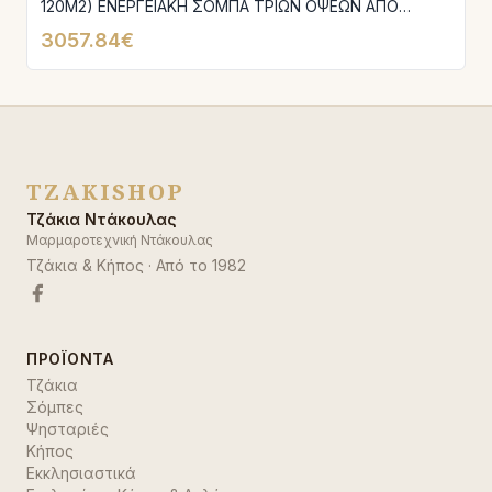
120M2) ΕΝΕΡΓΕΙΑΚΗ ΣΟΜΠΑ ΤΡΙΩΝ ΟΨΕΩΝ ΑΠΟ
ΧΑΛΥΒΑ ΜΕ ΛΕΥΚΑ ΚΕΡΑΜΙΚΑ TERMOTEC
3057.84€
TZAKISHOP
Τζάκια Ντάκουλας
Μαρμαροτεχνική Ντάκουλας
Τζάκια & Κήπος
· Από το
1982
ΠΡΟΪΌΝΤΑ
Τζάκια
Σόμπες
Ψησταριές
Κήπος
Εκκλησιαστικά