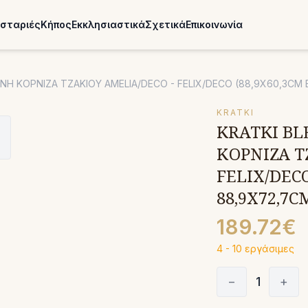
σταριές
Κήπος
Εκκλησιαστικά
Σχετικά
Επικοινωνία
ΝΗ ΚΟΡΝΙΖΑ ΤΖΑΚΙΟΥ AMELIA/DECO - FELIX/DECO (88,9X60,3CM 
KRATKI
KRATKI BL
ΚΟΡΝΙΖΑ Τ
FELIX/DECO
88,9Χ72,7C
189.72€
4 - 10 εργάσιμες
−
1
+