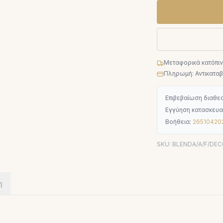
Μεταφορικά κατόπι
Πληρωμή: Αντικαταβο
Επιβεβαίωση διαθεσ
Εγγύηση κατασκευα
Βοήθεια:
26510420
SKU:
BLENDA/A/F/DE
η