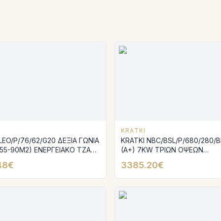
KRATKI
LEO/P/76/62/G20 ΔΕΞΙΑ ΓΩΝΙΑ
KRATKI NBC/BSL/P/680/280/
55-90M2) ΕΝΕΡΓΕΙΑΚΟ ΤΖΑΚΙ
(A+) 7KW ΤΡΙΩΝ ΟΨΕΩΝ
Υ ΑΕΡΙΟΥ
ΑΝΟΙΓΟΜΕΝΟ (50-80M2) ΕΝΕ
48€
3385.20€
ΤΖΑΚΙ ΑΕΡΟΘΕΡΜΟ ΜΕ ΜΑΥΡ
ΚΕΡΑΜΙΚΑ TERMOTEC