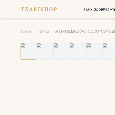
TZAKISHOP
Τζάκια
Σόμπες
Ψη
Αρχική
→
Τζάκια
→
KRATKI BLENDA/A/F/DECO ΧΑΛΥΒΔΙ