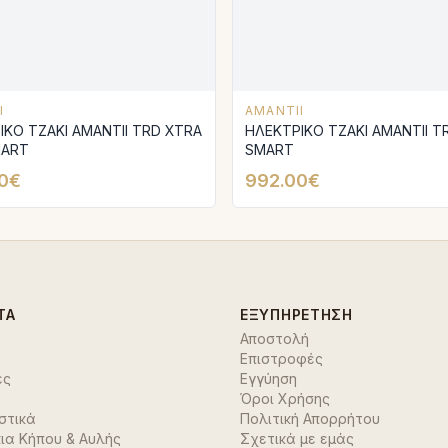
I
AMANTII
 ΤΖΑΚΙ AMANTΙI TRD XTRA
ΗΛΕΚΤΡΙΚΟ ΤΖΑΚΙ AMANTΙI TRD
MART
SMART
0€
992.00€
ΤΑ
ΕΞΥΠΗΡΈΤΗΣΗ
Αποστολή
Επιστροφές
ές
Εγγύηση
Όροι Χρήσης
στικά
Πολιτική Απορρήτου
ια Κήπου & Αυλής
Σχετικά με εμάς