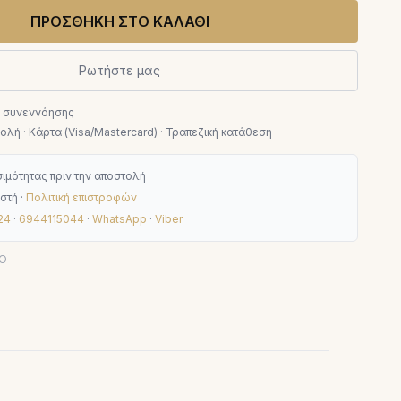
ΠΡΟΣΘΗΚΗ ΣΤΟ ΚΑΛΑΘΙ
Ρωτήστε μας
ν συνεννόησης
λή · Κάρτα (Visa/Mastercard) · Τραπεζική κατάθεση
ιμότητας πριν την αποστολή
στή ·
Πολιτική επιστροφών
24
·
6944115044
·
WhatsApp
·
Viber
CO