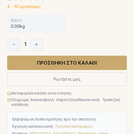
4 - 10 εργάσιμες
Βάρος
0.00kg
−
1
+
ΠΡΟΣΘΗΚΗ ΣΤΟ ΚΑΛΑΘΙ
Ρωτήστε μας
Μεταφορικά κατόπιν συνεννόησης
Πληρωμή: Αντικαταβολή · Κάρτα (Visa/Mastercard) · Τραπεζική
κατάθεση
Επιβεβαίωση διαθεσιμότητας πριν την αποστολή
Εγγύηση κατασκευαστή ·
Πολιτική επιστροφών
Βοήθεια:
2651042024
·
6944115044
·
WhatsApp
·
Viber