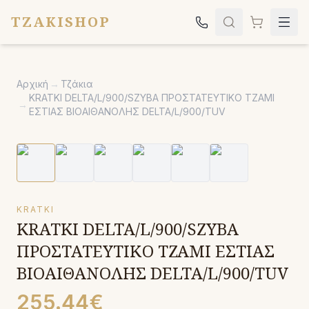
TZAKISHOP
Τζάκια
Αρχική
→
Τζάκια
Σόμπες
KRATKI DELTA/L/900/SZYBA ΠΡΟΣΤΑΤΕΥΤΙΚΟ ΤΖΑΜΙ
→
ΕΣΤΙΑΣ ΒΙΟΑΙΘΑΝΟΛΗΣ DELTA/L/900/TUV
Ψησταριές
Κήπος
Εκκλησιαστικά
Σχετικά
KRATKI
KRATKI DELTA/L/900/SZYBA
Επικοινωνία
ΠΡΟΣΤΑΤΕΥΤΙΚΟ ΤΖΑΜΙ ΕΣΤΙΑΣ
Καλέστε μας:
2651042024
ΒΙΟΑΙΘΑΝΟΛΗΣ DELTA/L/900/TUV
255.44€