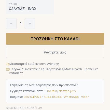
Υλικό
ΧΑΛΥΒΑΣ - INOX
−
1
+
ΠΡΟΣΘΗΚΗ ΣΤΟ ΚΑΛΑΘΙ
Ρωτήστε μας
Μεταφορικά κατόπιν συνεννόησης
Πληρωμή: Αντικαταβολή · Κάρτα (Visa/Mastercard) · Τραπεζική
κατάθεση
Επιβεβαίωση διαθεσιμότητας πριν την αποστολή
Εγγύηση κατασκευαστή ·
Πολιτική επιστροφών
Βοήθεια:
2651042024
·
6944115044
·
WhatsApp
·
Viber
SKU:
INDIA/CZARNY/TUV