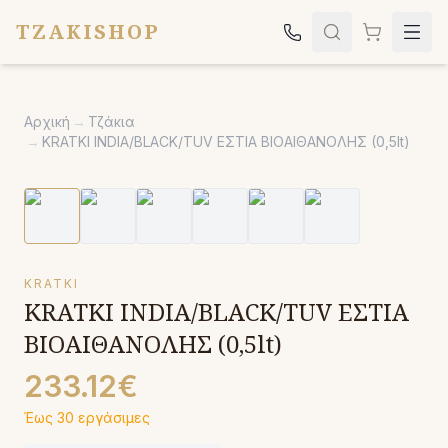
TZAKISHOP
Τζάκια
Αρχική
→
Τζάκια
Σόμπες
→
KRATKI INDIA/BLACK/TUV ΕΣΤΙΑ ΒΙΟΑΙΘΑΝΟΛΗΣ (0,5lt)
Ψησταριές
Κήπος
Εκκλησιαστικά
KRATKI
Σχετικά
KRATKI INDIA/BLACK/TUV ΕΣΤΙΑ
Επικοινωνία
ΒΙΟΑΙΘΑΝΟΛΗΣ (0,5lt)
Καλέστε μας:
2651042024
233.12€
Έως 30 εργάσιμες