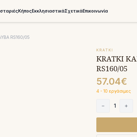
σταριές
Κήπος
Εκκλησιαστικά
Σχετικά
Επικοινωνία
ΥΒΑ RS160/05
KRATKI
KRATKI Κ
RS160/05
57.04€
4 - 10 εργάσιμες
−
1
+