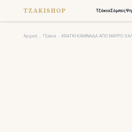
TZAKISHOP
Τζάκια
Σόμπες
Ψη
Αρχική
→
Τζάκια
→
KRATKI ΚΑΜΙΝΑΔΑ ΑΠΟ ΜΑΥΡΟ ΧΑΛ