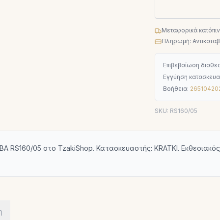
Μεταφορικά κατόπι
Πληρωμή: Αντικαταβο
Επιβεβαίωση διαθεσ
Εγγύηση κατασκευα
Βοήθεια:
26510420
SKU:
RS160/05
RS160/05 στο TzakiShop. Κατασκευαστής: KRATKI. Εκθεσιακός 
η