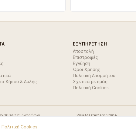
ΤΑ
ΕΞΥΠΗΡΈΤΗΣΗ
Αποστολή
Επιστροφές
ές
Εγγύηση
Όροι Χρήσης
στικά
Πολιτική Απορρήτου
ια Κήπου & Αυλής
Σχετικά με εμάς
Πολιτική Cookies
29000
ΔΟΥ:
Ιωαννίνων
Visa
·
Mastercard
·
Stripe
.
Πολιτική Cookies