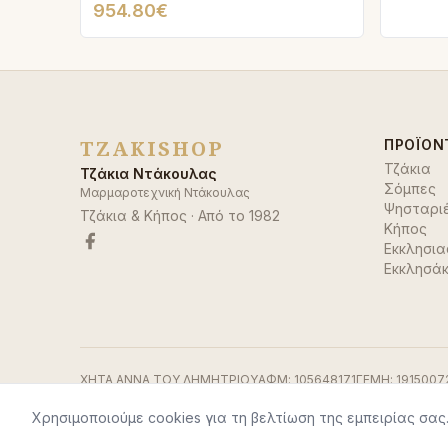
954.80€
TZAKISHOP
ΠΡΟΪΌΝ
Τζάκια
Τζάκια Ντάκουλας
Σόμπες
Μαρμαροτεχνική Ντάκουλας
Ψησταρι
Τζάκια & Κήπος
· Από το
1982
Κήπος
Εκκλησια
Εκκλησάκ
ΧΗΤΑ ΑΝΝΑ ΤΟΥ ΔΗΜΗΤΡΙΟΥ
ΑΦΜ:
105648171
ΓΕΜΗ:
1915007
Χρησιμοποιούμε cookies για τη βελτίωση της εμπειρίας σας