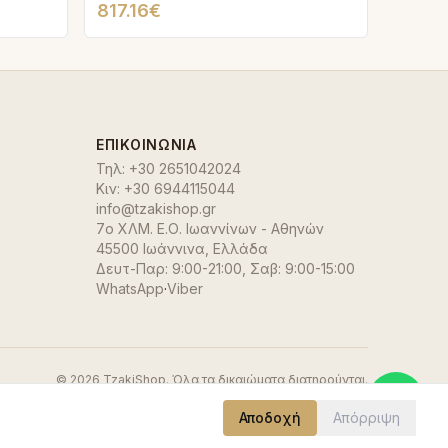
817.16€
ΕΠΙΚΟΙΝΩΝΊΑ
Τηλ:
+30 2651042024
Κιν:
+30 6944115044
info@tzakishop.gr
7ο ΧΛΜ. Ε.Ο. Ιωαννίνων - Αθηνών
45500 Ιωάννινα
,
Ελλάδα
Δευτ-Παρ: 9:00-21:00, Σαβ: 9:00-15:00
WhatsApp
·
Viber
©
2026
TzakiShop. Όλα τα δικαιώματα διατηρούνται.
Αποδοχή
Απόρριψη