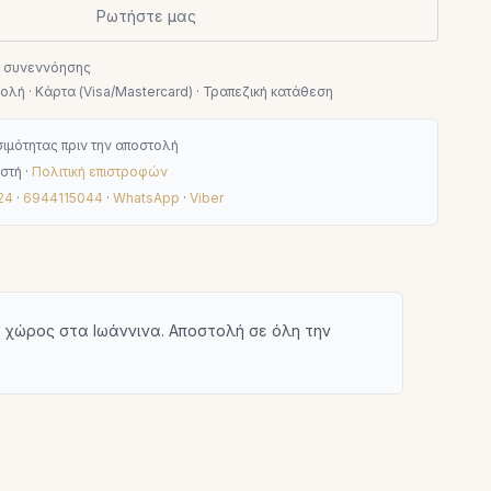
Ρωτήστε μας
ν συνεννόησης
λή · Κάρτα (Visa/Mastercard) · Τραπεζική κατάθεση
ιμότητας πριν την αποστολή
στή ·
Πολιτική επιστροφών
24
·
6944115044
·
WhatsApp
·
Viber
χώρος στα Ιωάννινα. Αποστολή σε όλη την