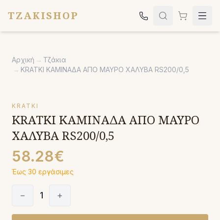
TZAKISHOP
Τζάκια
Αρχική
→
Τζάκια
Σόμπες
→
KRATKI ΚΑΜΙΝΑΔΑ ΑΠΟ ΜΑΥΡΟ ΧΑΛΥΒΑ RS200/0,5
Ψησταριές
Κήπος
KRATKI
KRATKI ΚΑΜΙΝΑΔΑ ΑΠΟ ΜΑΥΡΟ
Εκκλησιαστικά
ΧΑΛΥΒΑ RS200/0,5
Σχετικά
58.28€
Επικοινωνία
Έως 30 εργάσιμες
Καλέστε μας:
2651042024
−
1
+