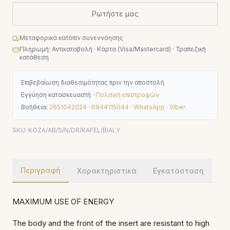
Ρωτήστε μας
Μεταφορικά κατόπιν συνεννόησης
Πληρωμή: Αντικαταβολή · Κάρτα (Visa/Mastercard) · Τραπεζική
κατάθεση
Επιβεβαίωση διαθεσιμότητας πριν την αποστολή
Εγγύηση κατασκευαστή ·
Πολιτική επιστροφών
Βοήθεια:
2651042024
·
6944115044
·
WhatsApp
·
Viber
SKU:
KOZA/AB/S/N/DR/KAFEL/BIALY
Περιγραφή
Χαρακτηριστικά
Εγκατάσταση
MAXIMUM USE OF ENERGY
The body and the front of the insert are resistant to high