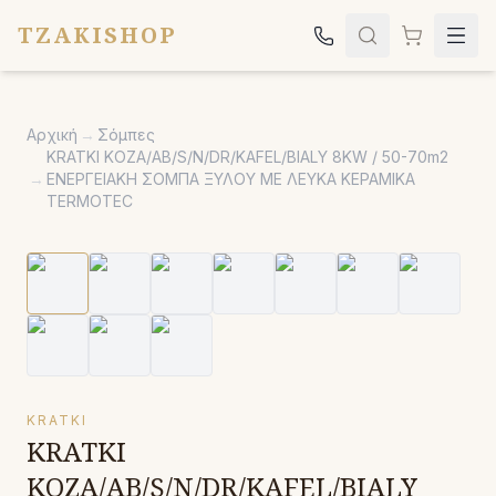
TZAKISHOP
Τζάκια
Αρχική
→
Σόμπες
Σόμπες
KRATKI KOZA/AB/S/N/DR/KAFEL/BIALY 8KW / 50-70m2
→
ΕΝΕΡΓΕΙΑΚΗ ΣΟΜΠΑ ΞΥΛΟΥ ΜΕ ΛΕΥΚΑ ΚΕΡΑΜΙΚΑ
Ψησταριές
TERMOTEC
Κήπος
Εκκλησιαστικά
Σχετικά
Επικοινωνία
Καλέστε μας:
2651042024
KRATKI
KRATKI
KOZA/AB/S/N/DR/KAFEL/BIALY