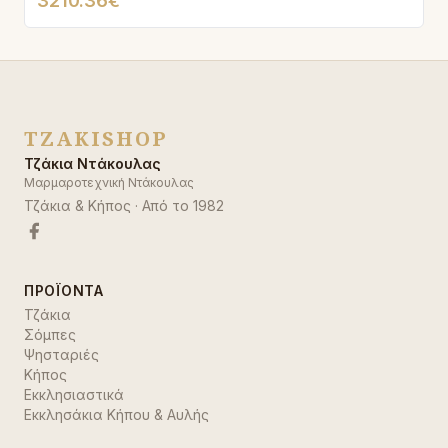
3210.36€
TZAKISHOP
Τζάκια Ντάκουλας
Μαρμαροτεχνική Ντάκουλας
Τζάκια & Κήπος
· Από το
1982
ΠΡΟΪΌΝΤΑ
Τζάκια
Σόμπες
Ψησταριές
Κήπος
Εκκλησιαστικά
Εκκλησάκια Κήπου & Αυλής