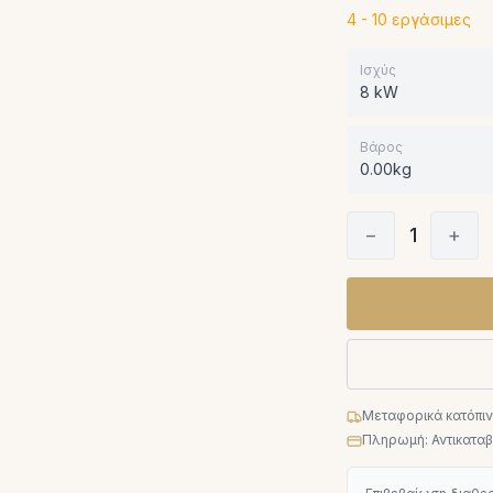
4 - 10 εργάσιμες
Ισχύς
8 kW
Βάρος
0.00kg
−
1
+
Μεταφορικά κατόπι
Πληρωμή: Αντικαταβο