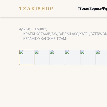
TZAKISHOP
Τζάκια
Σόμπες
Ψη
Αρχική
→
Σόμπες
KRATKI KOZA/AB/S/N/O/DR/GLASS/KAFEL/CZERWO
→
ΚΕΡΑΜΙΚΟ ΚΑΙ ΦΙΜΕ ΤΖΑΜΙ