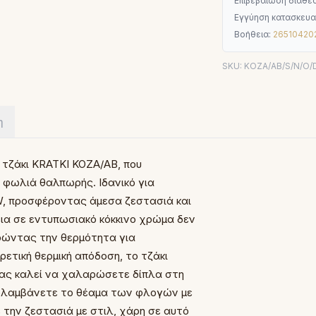
Επιβεβαίωση διαθεσ
Εγγύηση κατασκευα
Βοήθεια:
26510420
SKU:
KOZA/AB/S/N/O
η
 τζάκι KRATKI KOZA/AB, που
 φωλιά θαλπωρής. Ιδανικό για
W, προσφέροντας άμεσα ζεστασιά και
εια σε εντυπωσιακό κόκκινο χρώμα δεν
ηρώντας την θερμότητα για
ρετική θερμική απόδοση, το τζάκι
σας καλεί να χαλαρώσετε δίπλα στη
πολαμβάνετε το θέαμα των φλογών με
 την ζεστασιά με στιλ, χάρη σε αυτό