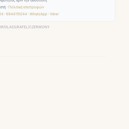
ιμότητας πριν την αποστολή
στή ·
Πολιτική επιστροφών
24
·
6944115044
·
WhatsApp
·
Viber
/DR/GLASS/KAFEL/CZERWONY