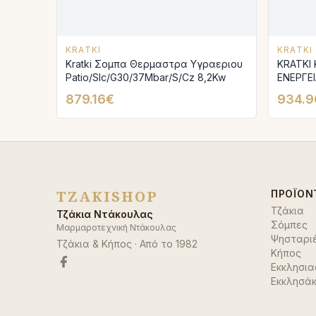
KRATKI
KRATKI
Kratki Σομπα Θερμαστρα Υγραεριου
KRATKI
Patio/Slc/G30/37Mbar/S/Cz 8,2Kw
ΕΝΕΡΓΕ
879.16€
934.9
TZAKISHOP
ΠΡΟΪΌΝ
Τζάκια
Τζάκια Ντάκουλας
Σόμπες
Μαρμαροτεχνική Ντάκουλας
Ψησταρι
Τζάκια & Κήπος
· Από το
1982
Κήπος
Εκκλησια
Εκκλησάκ