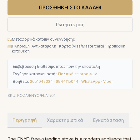
ΠΡΟΣΘΗΚΗ ΣΤΟ ΚΑΛΑΘΙ
Ρωτήστε μας
Μεταφορικά κατόπιν συνεννόησης
Πληρωμή: Αντικαταβολή · Κάρτα (Visa/Mastercard) · Τραπεζική
κατάθεση
Επιβεβαίωση διαθεσιμότητας πριν την αποστολή
Εγγύηση κατασκευαστή ·
Πολιτική επιστροφών
Βοήθεια:
2651042024
·
6944115044
·
WhatsApp
·
Viber
SKU:
KOZA/ENYO/FLAT/01
Περιγραφή
Χαρακτηριστικά
Εγκατάσταση
The ENYO free-standing stove is a modern appliance that