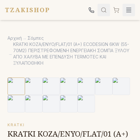
TZAKISHOP
Τζάκια
Αρχική
→
Σόμπες
Σόμπες
KRATKI KOZA/ENYO/FLAT/01 (A+) ECODESIGN 6KW (55-
70M2) ΠΕΡΙΣΤΡΕΦΟΜΕΝΗ ΕΝΕΡΓΕΙΑΚΗ ΣΟΜΠΑ ΞΥΛΟΥ
Ψησταριές
→
ΑΠΟ ΧΑΛΥΒΑ ΜΕ ΕΠΕΝΔΥΣΗ TERMOTEC ΚΑΙ
ΞΥΛΑΠΟΘΗΚΗ
Κήπος
Εκκλησιαστικά
Σχετικά
Επικοινωνία
Καλέστε μας:
2651042024
KRATKI
KRATKI KOZA/ENYO/FLAT/01 (A+)