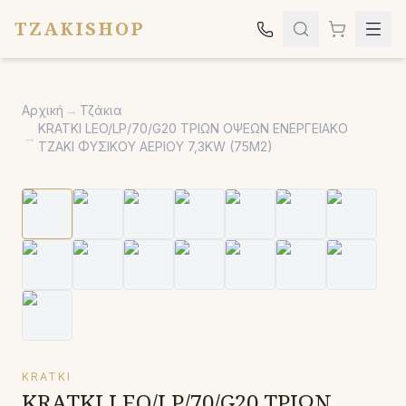
TZAKISHOP
Τζάκια
Αρχική
→
Τζάκια
Σόμπες
KRATKI LEO/LP/70/G20 ΤΡΙΩΝ ΟΨΕΩΝ ΕΝΕΡΓΕΙΑΚΟ
→
ΤΖΑΚΙ ΦΥΣΙΚΟΥ ΑΕΡΙΟΥ 7,3KW (75M2)
Ψησταριές
Κήπος
Εκκλησιαστικά
Σχετικά
Επικοινωνία
Καλέστε μας:
2651042024
KRATKI
KRATKI LEO/LP/70/G20 ΤΡΙΩΝ