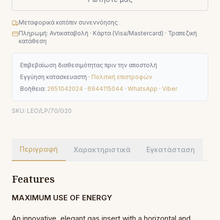
Μεταφορικά κατόπιν συνεννόησης
Πληρωμή: Αντικαταβολή · Κάρτα (Visa/Mastercard) · Τραπεζική
κατάθεση
Επιβεβαίωση διαθεσιμότητας πριν την αποστολή
Εγγύηση κατασκευαστή ·
Πολιτική επιστροφών
Βοήθεια:
2651042024
·
6944115044
·
WhatsApp
·
Viber
SKU:
LEO/LP/70/G20
Περιγραφή
Χαρακτηριστικά
Εγκατάσταση
Features
MAXIMUM USE OF ENERGY
An innovative, elegant gas insert with a horizontal and