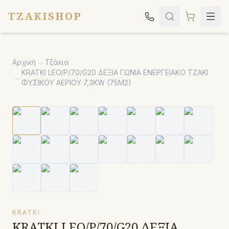
TZAKISHOP
Τζάκια
Αρχική
→
Τζάκια
Σόμπες
KRATKI LEO/P/70/G20 ΔΕΞΙΑ ΓΩΝΙΑ ΕΝΕΡΓΕΙΑΚΟ ΤΖΑΚΙ
→
ΦΥΣΙΚΟΥ ΑΕΡΙΟΥ 7,3KW (75M2)
Ψησταριές
Κήπος
Εκκλησιαστικά
Σχετικά
Επικοινωνία
Καλέστε μας:
2651042024
KRATKI
KRATKI LEO/P/70/G20 ΔΕΞΙΑ