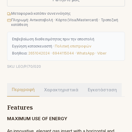
Μεταφορικά κατόπιν συνεννόησης
Πληρωμή: Αντικαταβολή · Κάρτα (Visa/Mastercard) · Τραπεζική
κατάθεση
Επιβεβαίωση διαθεσιμότητας πριν την αποστολή
Εγγύηση κατασκευαστή ·
Πολιτική επιστροφών
Βοήθεια:
2651042024
·
6944115044
·
WhatsApp
·
Viber
SKU:
LEO/P/70/G20
Περιγραφή
Χαρακτηριστικά
Εγκατάσταση
Features
MAXIMUM USE OF ENERGY
An innovative, elegant gas insert with a horizontal and