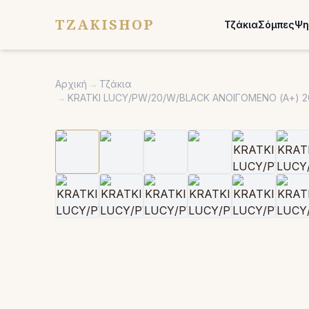
TZAKISHOP
Τζάκια
Σόμπες
Ψη
Αρχική
→
Τζάκια
→
KRATKI LUCY/PW/20/W/BLACK ΑΝΟΙΓΟΜΕΝΟ (Α+) 