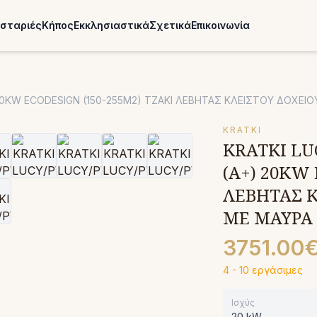
σταριές
Κήπος
Εκκλησιαστικά
Σχετικά
Επικοινωνία
20KW ECODESIGN (150-255M2) ΤΖΑΚΙ ΛΕΒΗΤΑΣ ΚΛΕΙΣΤΟΥ ΔΟΧΕΙ
KRATKI
KRATKI LU
(Α+) 20KW 
ΛΕΒΗΤΑΣ Κ
ΜΕ ΜΑΥΡΑ
3751.00
4 - 10 εργάσιμες
Ισχύς
20 kW