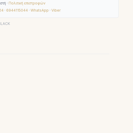
στή ·
Πολιτική επιστροφών
24
·
6944115044
·
WhatsApp
·
Viber
BLACK