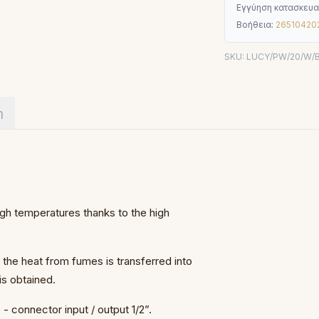
Εγγύηση κατασκευα
Βοήθεια:
26510420
SKU:
LUCY/PW/20/W/
η
high temperatures thanks to the high
the heat from fumes is transferred into
is obtained.
 - connector input / output 1/2”.