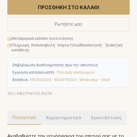
ΠΡΟΣΘΗΚΗ ΣΤΟ ΚΑΛΑΘΙ
Ρωτήστε μας
Μεταφορικά κατόπιν συνεννόησης
Πληρωμή: Αντικαταβολή · Κάρτα (Visa/Mastercard) · Τραπεζική
κατάθεση
Επιβεβαίωση διαθεσιμότητας πριν την αποστολή
Εγγύηση κατασκευαστή ·
Πολιτική επιστροφών
Βοήθεια:
2651042024
·
6944115044
·
WhatsApp
·
Viber
SKU:
MBZ/PW/13/L/BS/W
Περιγραφή
Χαρακτηριστικά
Εγκατάσταση
Αναβαθμίστε την ατμόσφαιρα του σπιτιού σας με το