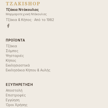
TZAKISHOP
Τζάκια Ντάκουλας
Μαρμαροτεχνική Ντάκουλας
Τζάκια & Κήπος
· Από το
1982
ΠΡΟΪΌΝΤΑ
Τζάκια
Σόμπες
Ψησταριές
Κήπος
Εκκλησιαστικά
Εκκλησάκια Κήπου & Αυλής
ΕΞΥΠΗΡΈΤΗΣΗ
Αποστολή
Επιστροφές
Εγγύηση
Όροι Χρήσης