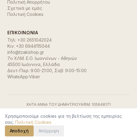
Πολιτική Απορρήτου
Σχετικά με εμάς
Πολιτική Cookies
ΕΠΙΚΟΙΝΩΝΊΑ
Τηλ:
+30 2651042024
Κιν:
+30 6944115044
info@tzakishop.gr
7ο ΧΛΜ. Ε.Ο. Ιωαννίνων - Αθηνών
45500 Ιωάννινα
,
Ελλάδα
Δευτ-Παρ: 9:00-21:00, Σαβ: 9:00-15:00
WhatsApp
·
Viber
ΧΗΤΑ ΑΝΝΑ ΤΟΥ ΔΗΜΗΤΡΙΟΥ
ΑΦΜ:
105648171
ΓΕΜΗ:
191500729000
ΔΟΥ:
Ιωαννίνων
Visa
·
Mastercard
·
Stripe
Χρησιμοποιούμε cookies για τη βελτίωση της εμπειρίας
©
2026
TzakiShop. Όλα τα δικαιώματα διατηρούνται.
σας.
Πολιτική Cookies
Αποδοχή
Απόρριψη