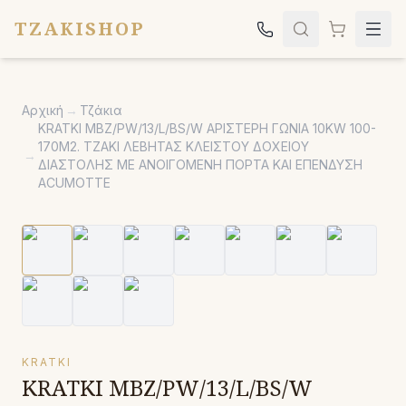
TZAKISHOP
Τζάκια
Αρχική
→
Τζάκια
Σόμπες
KRATKI MBZ/PW/13/L/BS/W ΑΡΙΣΤΕΡΗ ΓΩΝΙΑ 10KW 100-
170M2. ΤΖΑΚΙ ΛΕΒΗΤΑΣ ΚΛΕΙΣΤΟΥ ΔΟΧΕΙΟΥ
Ψησταριές
→
ΔΙΑΣΤΟΛΗΣ ΜΕ ΑΝΟΙΓΟΜΕΝΗ ΠΟΡΤΑ ΚΑΙ ΕΠΕΝΔΥΣΗ
ACUMOTTE
Κήπος
Εκκλησιαστικά
Σχετικά
Επικοινωνία
Καλέστε μας:
2651042024
KRATKI
KRATKI MBZ/PW/13/L/BS/W