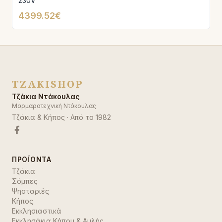
230V
4399.52€
TZAKISHOP
Τζάκια Ντάκουλας
Μαρμαροτεχνική Ντάκουλας
Τζάκια & Κήπος
· Από το
1982
ΠΡΟΪΌΝΤΑ
Τζάκια
Σόμπες
Ψησταριές
Κήπος
Εκκλησιαστικά
Εκκλησάκια Κήπου & Αυλής