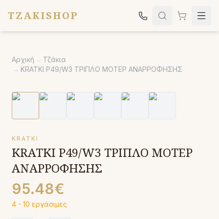
TZAKISHOP
Τζάκια
Αρχική
→
Τζάκια
Σόμπες
→
KRATKI P49/W3 ΤΡΙΠΛΟ ΜΟΤΕΡ ΑΝΑΡΡΟΦΗΣΗΣ
Ψησταριές
Κήπος
Εκκλησιαστικά
KRATKI
Σχετικά
KRATKI P49/W3 ΤΡΙΠΛΟ ΜΟΤΕΡ
Επικοινωνία
ΑΝΑΡΡΟΦΗΣΗΣ
Καλέστε μας:
2651042024
95.48€
4 - 10 εργάσιμες