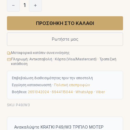
−
1
+
ΠΡΟΣΘΗΚΗ ΣΤΟ ΚΑΛΑΘΙ
Ρωτήστε μας
Μεταφορικά κατόπιν συνεννόησης
Πληρωμή: Αντικαταβολή · Κάρτα (Visa/Mastercard) · Τραπεζική
κατάθεση
Επιβεβαίωση διαθεσιμότητας πριν την αποστολή
Εγγύηση κατασκευαστή ·
Πολιτική επιστροφών
Βοήθεια:
2651042024
·
6944115044
·
WhatsApp
·
Viber
SKU:
P49/W3
Ανακαλύψτε KRATKI P49/W3 ΤΡΙΠΛΟ ΜΟΤΕΡ