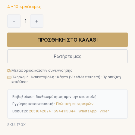
4 - 10 εργάσιμες
−
1
+
ΠΡΟΣΘΗΚΗ ΣΤΟ ΚΑΛΑΘΙ
Ρωτήστε μας
Μεταφορικά κατόπιν συνεννόησης
Πληρωμή: Αντικαταβολή · Κάρτα (Visa/Mastercard) · Τραπεζική
κατάθεση
Επιβεβαίωση διαθεσιμότητας πριν την αποστολή
Εγγύηση κατασκευαστή ·
Πολιτική επιστροφών
Βοήθεια:
2651042024
·
6944115044
·
WhatsApp
·
Viber
SKU:
17GX