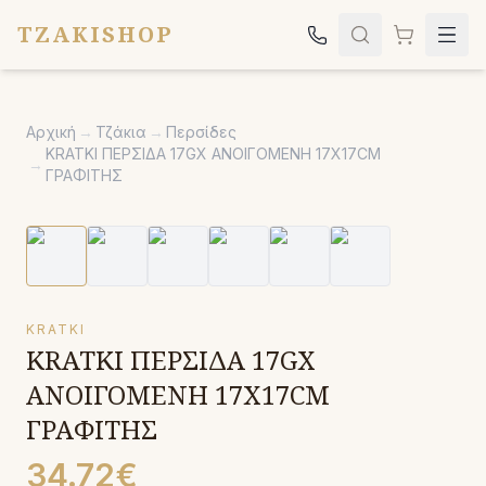
TZAKISHOP
Τζάκια
Αρχική
→
Τζάκια
→
Περσίδες
Σόμπες
KRATKI ΠΕΡΣΙΔΑ 17GX ΑΝΟΙΓΟΜΕΝΗ 17X17CM
→
ΓΡΑΦΙΤΗΣ
Ψησταριές
Κήπος
Εκκλησιαστικά
Σχετικά
KRATKI
KRATKI ΠΕΡΣΙΔΑ 17GX
Επικοινωνία
ΑΝΟΙΓΟΜΕΝΗ 17X17CM
Καλέστε μας:
2651042024
ΓΡΑΦΙΤΗΣ
34.72€