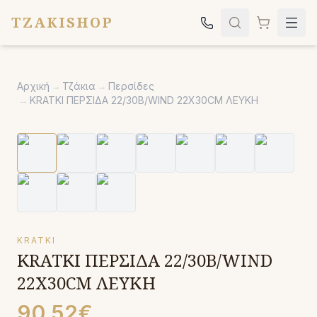
TZAKISHOP
Τζάκια
Αρχική
→
Τζάκια
→
Περσίδες
Σόμπες
→
KRATKI ΠΕΡΣΙΔΑ 22/30B/WIND 22X30CM ΛΕΥΚΗ
Ψησταριές
Κήπος
Εκκλησιαστικά
Σχετικά
Επικοινωνία
KRATKI
KRATKI ΠΕΡΣΙΔΑ 22/30B/WIND
Καλέστε μας:
2651042024
22X30CM ΛΕΥΚΗ
90.52€