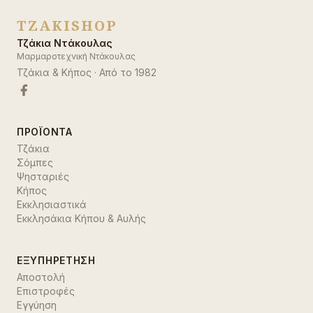
TZAKISHOP
Τζάκια Ντάκουλας
Μαρμαροτεχνική Ντάκουλας
Τζάκια & Κήπος
· Από το
1982
ΠΡΟΪΌΝΤΑ
Τζάκια
Σόμπες
Ψησταριές
Κήπος
Εκκλησιαστικά
Εκκλησάκια Κήπου & Αυλής
ΕΞΥΠΗΡΈΤΗΣΗ
Αποστολή
Επιστροφές
Εγγύηση