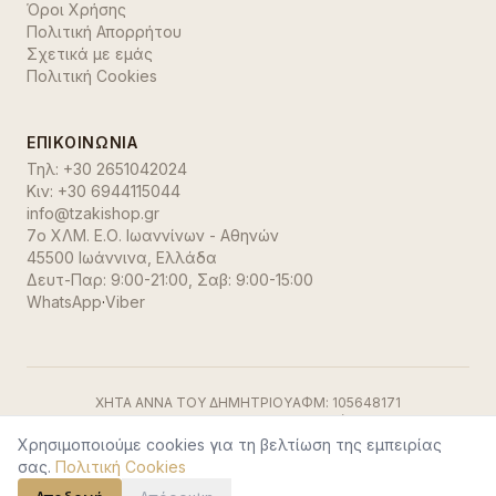
Όροι Χρήσης
Πολιτική Απορρήτου
Σχετικά με εμάς
Πολιτική Cookies
ΕΠΙΚΟΙΝΩΝΊΑ
Τηλ:
+30 2651042024
Κιν:
+30 6944115044
info@tzakishop.gr
7ο ΧΛΜ. Ε.Ο. Ιωαννίνων - Αθηνών
45500 Ιωάννινα
,
Ελλάδα
Δευτ-Παρ: 9:00-21:00, Σαβ: 9:00-15:00
WhatsApp
·
Viber
ΧΗΤΑ ΑΝΝΑ ΤΟΥ ΔΗΜΗΤΡΙΟΥ
ΑΦΜ:
105648171
ΓΕΜΗ:
191500729000
ΔΟΥ:
Ιωαννίνων
Visa
·
Mastercard
·
Stripe
Χρησιμοποιούμε cookies για τη βελτίωση της εμπειρίας
©
2026
TzakiShop. Όλα τα δικαιώματα διατηρούνται.
σας.
Πολιτική Cookies