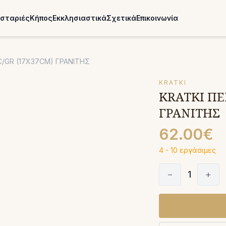
σταριές
Κήπος
Εκκλησιαστικά
Σχετικά
Επικοινωνία
C/GR (17X37CM) ΓΡΑΝΙΤΗΣ
KRATKI
KRATKI ΠΕ
ΓΡΑΝΙΤΗΣ
62.00€
4 - 10 εργάσιμες
−
1
+