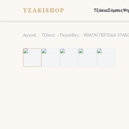
TZAKISHOP
Τζάκια
Σόμπες
Ψη
Αρχική
→
Τζάκια
→
Περσίδες
→
KRATKI ΠΕΡΣΙΔΑ 37AB