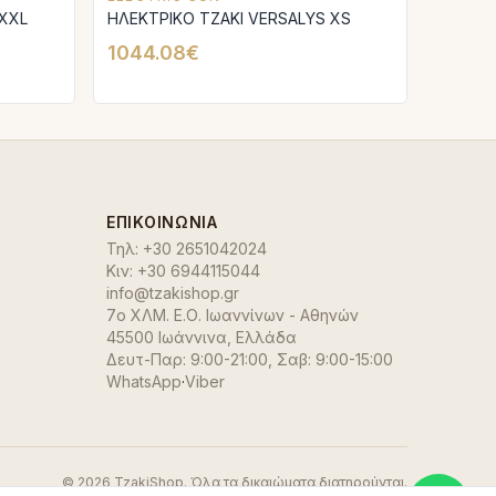
 XXL
ΗΛΕΚΤΡΙΚΟ ΤΖΑΚΙ VERSALYS XS
1044.08€
ΕΠΙΚΟΙΝΩΝΊΑ
Τηλ:
+30 2651042024
Κιν:
+30 6944115044
info@tzakishop.gr
7ο ΧΛΜ. Ε.Ο. Ιωαννίνων - Αθηνών
45500 Ιωάννινα
,
Ελλάδα
Δευτ-Παρ: 9:00-21:00, Σαβ: 9:00-15:00
WhatsApp
·
Viber
©
2026
TzakiShop. Όλα τα δικαιώματα διατηρούνται.