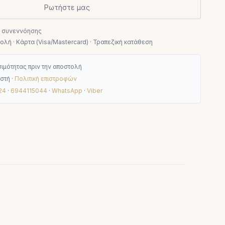
Ρωτήστε μας
ν συνεννόησης
λή · Κάρτα (Visa/Mastercard) · Τραπεζική κατάθεση
ιμότητας πριν την αποστολή
στή ·
Πολιτική επιστροφών
24
·
6944115044
·
WhatsApp
·
Viber