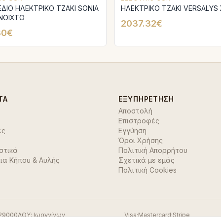
ΕΔΙΟ ΗΛΕΚΤΡΙΚΟ ΤΖΑΚΙ SONIA
ΗΛΕΚΤΡΙΚΟ ΤΖΑΚΙ VERSALYS
ΝΟΙΧΤΟ
2037.32€
80€
ΤΑ
ΕΞΥΠΗΡΈΤΗΣΗ
Αποστολή
Επιστροφές
ές
Εγγύηση
Όροι Χρήσης
στικά
Πολιτική Απορρήτου
ια Κήπου & Αυλής
Σχετικά με εμάς
Πολιτική Cookies
29000
ΔΟΥ:
Ιωαννίνων
Visa
·
Mastercard
·
Stripe