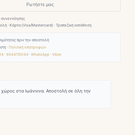
Ρωτήστε μας
ν συνεννόησης
λή · Κάρτα (Visa/Mastercard) · Τραπεζική κατάθεση
ιμότητας πριν την αποστολή
στή ·
Πολιτική επιστροφών
24
·
6944115044
·
WhatsApp
·
Viber
K
 χώρος στα Ιωάννινα. Αποστολή σε όλη την