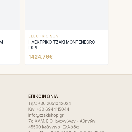
ELECTRIC SUN
 Μ
ΗΛΕΚΤΡΙΚΟ ΤΖΑΚΙ MONTENEGRO
ΓΚΡΙ
1424.76€
ΕΠΙΚΟΙΝΩΝΊΑ
Τηλ:
+30 2651042024
Κιν:
+30 6944115044
info@tzakishop.gr
7ο ΧΛΜ. Ε.Ο. Ιωαννίνων - Αθηνών
45500 Ιωάννινα
,
Ελλάδα