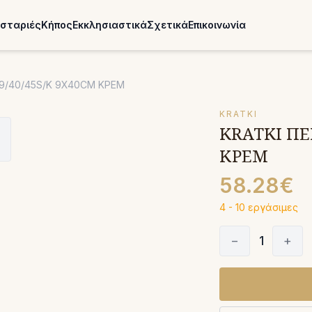
σταριές
Κήπος
Εκκλησιαστικά
Σχετικά
Επικοινωνία
/9/40/45S/K 9X40CM ΚΡΕΜ
KRATKI
KRATKI ΠΕ
ΚΡΕΜ
58.28€
4 - 10 εργάσιμες
−
1
+