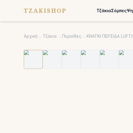
TZAKISHOP
Τζάκια
Σόμπες
Ψη
Αρχική
→
Τζάκια
→
Περσίδες
→
KRATKI ΠΕΡΣΙΔΑ LUFT