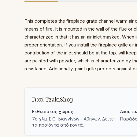
This completes the fireplace grate channel warm
air 
means of fire.
It is mounted
in the wall of the flue o
characterized in that it has
an air inlet masked.
When in
proper orientation.
If you install the fireplace grille air 
contribution of
the inlet should be at the top.
will kee
are painted with powder,
which is characterized by t
resistance.
Additionally, paint
grille protects against
Γιατί TzakiShop
Εκθεσιακός χώρος
Αποστο
7ο χλμ. Ε.Ο. Ιωαννίνων - Αθηνών. Δείτε
Παράδο
τα προϊόντα από κοντά.