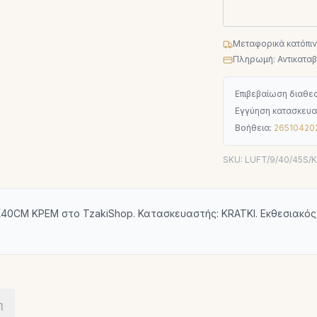
Μεταφορικά κατόπι
Πληρωμή: Αντικαταβο
Επιβεβαίωση διαθεσ
Εγγύηση κατασκευα
Βοήθεια:
26510420
SKU:
LUFT/9/40/45S/
40CM ΚΡΕΜ στο TzakiShop. Κατασκευαστής: KRATKI. Εκθεσιακός
η