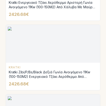
Kratki Ενεργειακό Τζάκι Αερόθερμο Αριστερή Γωνία
Ανοιγόμενο 11Kw (100-150M2) Από Χάλυβα Με Μαύρα
Κεραμικά Termotec - Zibi/L/Bs/Black
2426.68€
KRATKI
Kratki Zibi/P/Bs/Black Δεξιά Γωνία Ανοιγόμενο 11Kw
(100-150M2) Ενεργειακό Τζάκι Αερόθερμο Από
Χάλυβα Με Μαύρα Κεραμικά Termotec
2426.68€