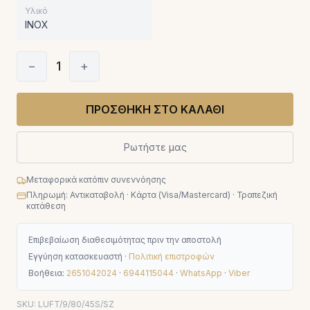
Υλικό
INOX
−
1
+
ΠΡΟΣΘΗΚΗ ΣΤΟ ΚΑΛΑΘΙ
Ρωτήστε μας
Μεταφορικά κατόπιν συνεννόησης
Πληρωμή: Αντικαταβολή · Κάρτα (Visa/Mastercard) · Τραπεζική
κατάθεση
Επιβεβαίωση διαθεσιμότητας πριν την αποστολή
Εγγύηση κατασκευαστή ·
Πολιτική επιστροφών
Βοήθεια:
2651042024
·
6944115044
·
WhatsApp
·
Viber
SKU:
LUFT/9/80/45S/SZ