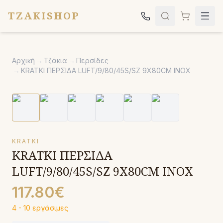
TZAKISHOP
Τζάκια
Αρχική
→
Τζάκια
→
Περσίδες
Σόμπες
→
KRATKI ΠΕΡΣΙΔΑ LUFT/9/80/45S/SZ 9X80CM INOX
Ψησταριές
Κήπος
Εκκλησιαστικά
KRATKI
Σχετικά
KRATKI ΠΕΡΣΙΔΑ
Επικοινωνία
LUFT/9/80/45S/SZ 9X80CM INOX
Καλέστε μας:
2651042024
117.80€
4 - 10 εργάσιμες