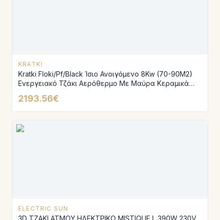
KRATKI
Kratki Floki/Pf/Black Ίσιο Ανοιγόμενο 8Kw (70-90M2)
Ενεργειακό Τζάκι Αερόθερμο Με Μαύρα Κεραμικά
Termotec
2193.56€
ELECTRIC SUN
3D ΤΖΑΚΙ ΑΤΜΟΥ ΗΛΕΚΤΡΙΚΟ MISTIQUE L 390W 230V