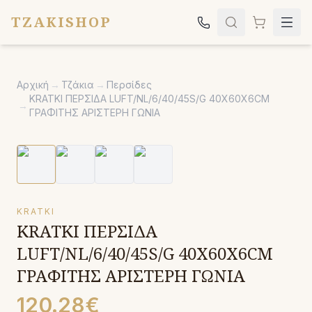
TZAKISHOP
Τζάκια
Αρχική
→
Τζάκια
→
Περσίδες
Σόμπες
KRATKI ΠΕΡΣΙΔΑ LUFT/NL/6/40/45S/G 40X60X6CM
→
ΓΡΑΦΙΤΗΣ ΑΡΙΣΤΕΡΗ ΓΩΝΙΑ
Ψησταριές
Κήπος
Εκκλησιαστικά
Σχετικά
KRATKI
KRATKI ΠΕΡΣΙΔΑ
Επικοινωνία
LUFT/NL/6/40/45S/G 40X60X6CM
Καλέστε μας:
2651042024
ΓΡΑΦΙΤΗΣ ΑΡΙΣΤΕΡΗ ΓΩΝΙΑ
120.28€