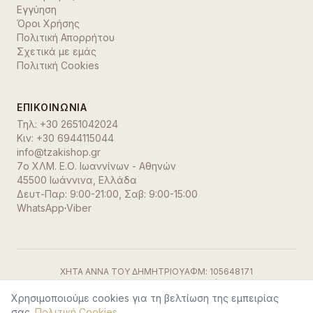
Εγγύηση
Όροι Χρήσης
Πολιτική Απορρήτου
Σχετικά με εμάς
Πολιτική Cookies
ΕΠΙΚΟΙΝΩΝΊΑ
Τηλ:
+30 2651042024
Κιν:
+30 6944115044
info@tzakishop.gr
7ο ΧΛΜ. Ε.Ο. Ιωαννίνων - Αθηνών
45500 Ιωάννινα
,
Ελλάδα
Δευτ-Παρ: 9:00-21:00, Σαβ: 9:00-15:00
WhatsApp
·
Viber
ΧΗΤΑ ΑΝΝΑ ΤΟΥ ΔΗΜΗΤΡΙΟΥ
ΑΦΜ:
105648171
ΓΕΜΗ:
191500729000
ΔΟΥ:
Ιωαννίνων
Visa
·
Mastercard
·
Stripe
Χρησιμοποιούμε cookies για τη βελτίωση της εμπειρίας
©
2026
TzakiShop. Όλα τα δικαιώματα διατηρούνται.
σας.
Πολιτική Cookies