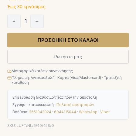
Έως 30 εργάσιμες
−
1
+
ΠΡΟΣΘΗΚΗ ΣΤΟ ΚΑΛΑΘΙ
Ρωτήστε μας
Μεταφορικά κατόπιν συνεννόησης
Πληρωμή: Αντικαταβολή · Κάρτα (Visa/Mastercard) · Τραπεζική
κατάθεση
Επιβεβαίωση διαθεσιμότητας πριν την αποστολή
Εγγύηση κατασκευαστή ·
Πολιτική επιστροφών
Βοήθεια:
2651042024
·
6944115044
·
WhatsApp
·
Viber
SKU:
LUFT/NL/6/40/45S/G