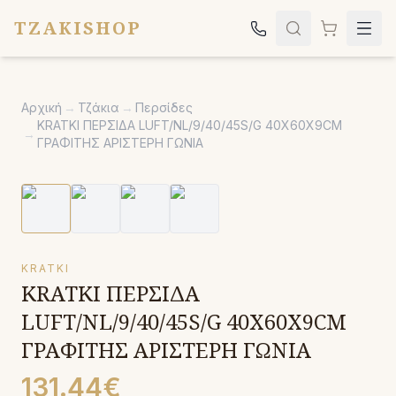
TZAKISHOP
Τζάκια
Αρχική
→
Τζάκια
→
Περσίδες
Σόμπες
KRATKI ΠΕΡΣΙΔΑ LUFT/NL/9/40/45S/G 40X60X9CM
→
ΓΡΑΦΙΤΗΣ ΑΡΙΣΤΕΡΗ ΓΩΝΙΑ
Ψησταριές
Κήπος
Εκκλησιαστικά
Σχετικά
KRATKI
KRATKI ΠΕΡΣΙΔΑ
Επικοινωνία
LUFT/NL/9/40/45S/G 40X60X9CM
Καλέστε μας:
2651042024
ΓΡΑΦΙΤΗΣ ΑΡΙΣΤΕΡΗ ΓΩΝΙΑ
131.44€