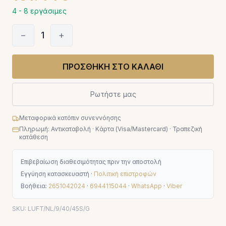
4 - 8 εργάσιμες
−
1
+
ΠΡΟΣΘΗΚΗ ΣΤΟ ΚΑΛΑΘΙ
Ρωτήστε μας
Μεταφορικά κατόπιν συνεννόησης
Πληρωμή: Αντικαταβολή · Κάρτα (Visa/Mastercard) · Τραπεζική
κατάθεση
Επιβεβαίωση διαθεσιμότητας πριν την αποστολή
Εγγύηση κατασκευαστή ·
Πολιτική επιστροφών
Βοήθεια:
2651042024
·
6944115044
·
WhatsApp
·
Viber
SKU:
LUFT/NL/9/40/45S/G