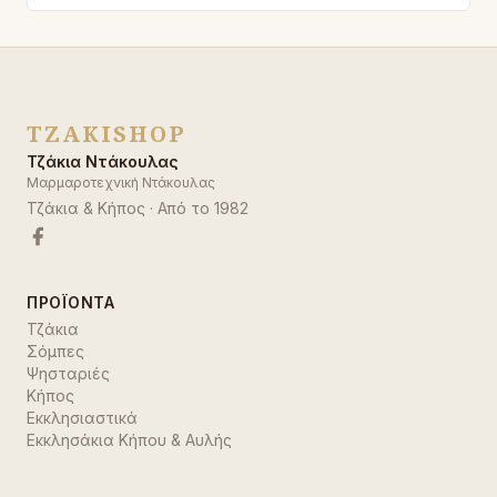
TZAKISHOP
Τζάκια Ντάκουλας
Μαρμαροτεχνική Ντάκουλας
Τζάκια & Κήπος
· Από το
1982
ΠΡΟΪΌΝΤΑ
Τζάκια
Σόμπες
Ψησταριές
Κήπος
Εκκλησιαστικά
Εκκλησάκια Κήπου & Αυλής