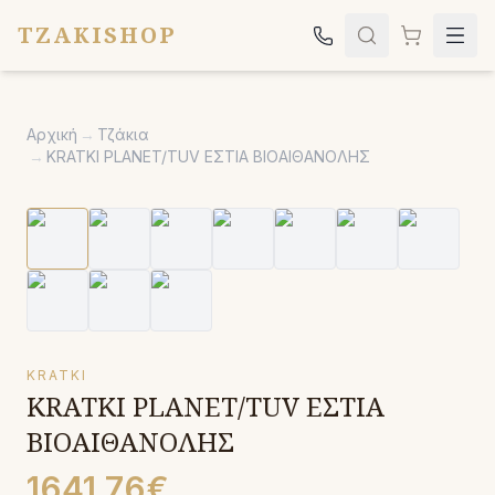
TZAKISHOP
Τζάκια
Αρχική
→
Τζάκια
Σόμπες
→
KRATKI PLANET/TUV ΕΣΤΙΑ ΒΙΟΑΙΘΑΝΟΛΗΣ
Ψησταριές
Κήπος
Εκκλησιαστικά
Σχετικά
Επικοινωνία
KRATKI
KRATKI PLANET/TUV ΕΣΤΙΑ
Καλέστε μας:
2651042024
ΒΙΟΑΙΘΑΝΟΛΗΣ
1641.76€