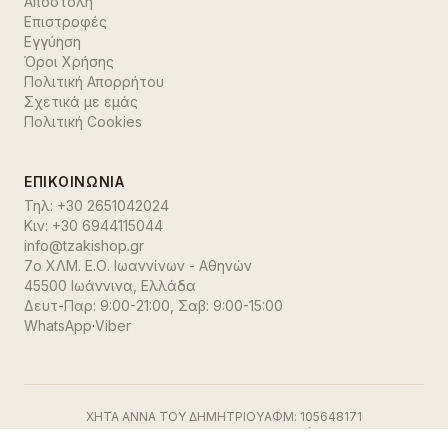
Αποστολή
Επιστροφές
Εγγύηση
Όροι Χρήσης
Πολιτική Απορρήτου
Σχετικά με εμάς
Πολιτική Cookies
ΕΠΙΚΟΙΝΩΝΊΑ
Τηλ:
+30 2651042024
Κιν:
+30 6944115044
info@tzakishop.gr
7ο ΧΛΜ. Ε.Ο. Ιωαννίνων - Αθηνών
45500 Ιωάννινα
,
Ελλάδα
Δευτ-Παρ: 9:00-21:00, Σαβ: 9:00-15:00
WhatsApp
·
Viber
ΧΗΤΑ ΑΝΝΑ ΤΟΥ ΔΗΜΗΤΡΙΟΥ
ΑΦΜ:
105648171
ΓΕΜΗ:
191500729000
ΔΟΥ:
Ιωαννίνων