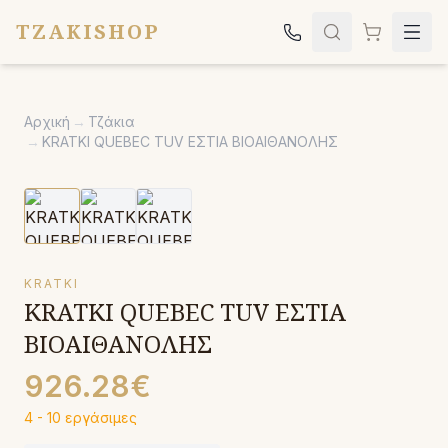
TZAKISHOP
Τζάκια
Αρχική
→
Τζάκια
Σόμπες
→
KRATKI QUEBEC TUV ΕΣΤΙΑ ΒΙΟΑΙΘΑΝΟΛΗΣ
Ψησταριές
Κήπος
Εκκλησιαστικά
KRATKI
Σχετικά
KRATKI QUEBEC TUV ΕΣΤΙΑ
Επικοινωνία
ΒΙΟΑΙΘΑΝΟΛΗΣ
Καλέστε μας:
2651042024
926.28€
4 - 10 εργάσιμες