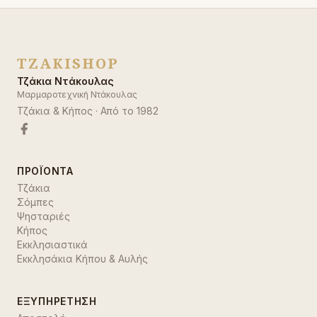
TZAKISHOP
Τζάκια Ντάκουλας
Μαρμαροτεχνική Ντάκουλας
Τζάκια & Κήπος
· Από το
1982
ΠΡΟΪΌΝΤΑ
Τζάκια
Σόμπες
Ψησταριές
Κήπος
Εκκλησιαστικά
Εκκλησάκια Κήπου & Αυλής
ΕΞΥΠΗΡΈΤΗΣΗ