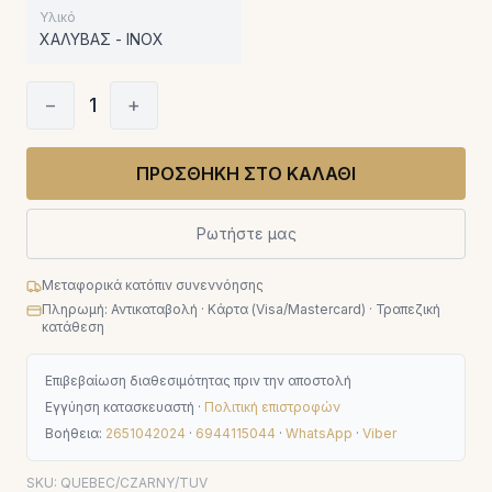
Υλικό
ΧΑΛΥΒΑΣ - INOX
−
1
+
ΠΡΟΣΘΗΚΗ ΣΤΟ ΚΑΛΑΘΙ
Ρωτήστε μας
Μεταφορικά κατόπιν συνεννόησης
Πληρωμή: Αντικαταβολή · Κάρτα (Visa/Mastercard) · Τραπεζική
κατάθεση
Επιβεβαίωση διαθεσιμότητας πριν την αποστολή
Εγγύηση κατασκευαστή ·
Πολιτική επιστροφών
Βοήθεια:
2651042024
·
6944115044
·
WhatsApp
·
Viber
SKU:
QUEBEC/CZARNY/TUV