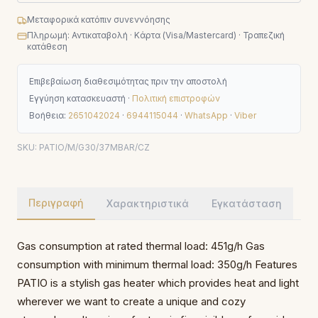
Μεταφορικά κατόπιν συνεννόησης
Πληρωμή: Αντικαταβολή · Κάρτα (Visa/Mastercard) · Τραπεζική
κατάθεση
Επιβεβαίωση διαθεσιμότητας πριν την αποστολή
Εγγύηση κατασκευαστή ·
Πολιτική επιστροφών
Βοήθεια:
2651042024
·
6944115044
·
WhatsApp
·
Viber
SKU:
PATIO/M/G30/37MBAR/CZ
Περιγραφή
Χαρακτηριστικά
Εγκατάσταση
Gas consumption at rated thermal load: 451g/h Gas
consumption with minimum thermal load: 350g/h Features
PATIO is a stylish gas heater which provides heat and light
wherever we want to create a unique and cozy