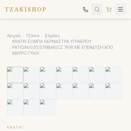
TZAKISHOP
Τζάκια
Αρχική
→
Τζάκια
→
Σόμπες
Σόμπες
KRATKI ΣΟΜΠΑ ΘΕΡΜΑΣΤΡΑ ΥΓΡΑΕΡΙΟΥ
→
PATIO/M/G30/37MBAR/CZ 7KW ΜΕ ΕΠΕΝΔΥΣΗ ΑΠΟ
Ψησταριές
ΜΑΥΡΟ ΓΥΑΛΙ
Κήπος
Εκκλησιαστικά
Σχετικά
Επικοινωνία
Καλέστε μας:
2651042024
KRATKI