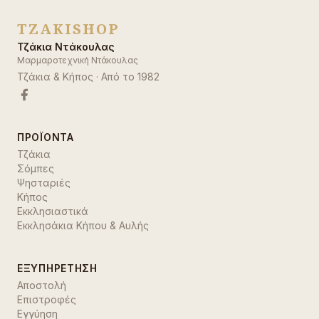
TZAKISHOP
Τζάκια Ντάκουλας
Μαρμαροτεχνική Ντάκουλας
Τζάκια & Κήπος
· Από το
1982
ΠΡΟΪΌΝΤΑ
Τζάκια
Σόμπες
Ψησταριές
Κήπος
Εκκλησιαστικά
Εκκλησάκια Κήπου & Αυλής
ΕΞΥΠΗΡΈΤΗΣΗ
Αποστολή
Επιστροφές
Εγγύηση