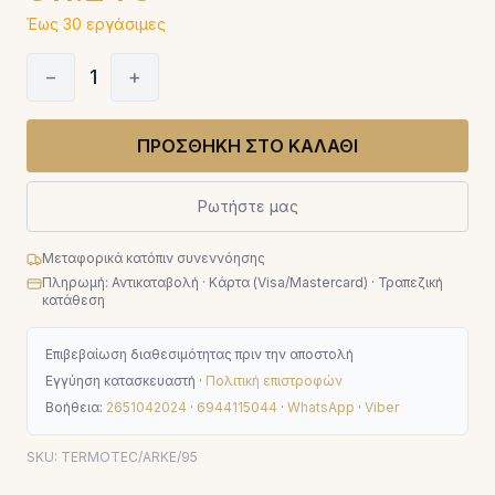
Έως 30 εργάσιμες
−
1
+
ΠΡΟΣΘΗΚΗ ΣΤΟ ΚΑΛΑΘΙ
Ρωτήστε μας
Μεταφορικά κατόπιν συνεννόησης
Πληρωμή: Αντικαταβολή · Κάρτα (Visa/Mastercard) · Τραπεζική
κατάθεση
Επιβεβαίωση διαθεσιμότητας πριν την αποστολή
Εγγύηση κατασκευαστή ·
Πολιτική επιστροφών
Βοήθεια:
2651042024
·
6944115044
·
WhatsApp
·
Viber
SKU:
TERMOTEC/ARKE/95