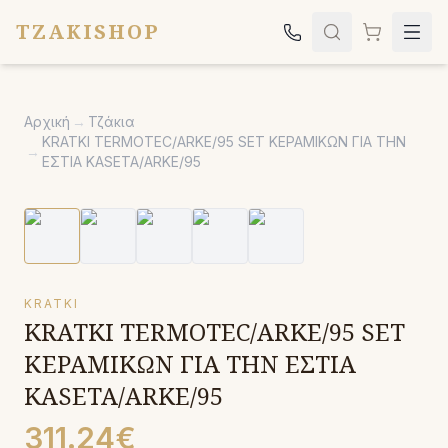
TZAKISHOP
Τζάκια
Αρχική
→
Τζάκια
Σόμπες
KRATKI TERMOTEC/ARKE/95 SET ΚΕΡΑΜΙΚΩΝ ΓΙΑ ΤΗΝ
→
ΕΣΤΙΑ KASETA/ARKE/95
Ψησταριές
Κήπος
Εκκλησιαστικά
Σχετικά
KRATKI
KRATKI TERMOTEC/ARKE/95 SET
Επικοινωνία
ΚΕΡΑΜΙΚΩΝ ΓΙΑ ΤΗΝ ΕΣΤΙΑ
Καλέστε μας:
2651042024
KASETA/ARKE/95
311.24€