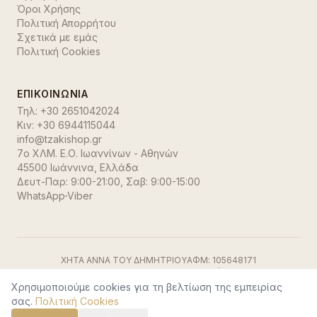
Όροι Χρήσης
Πολιτική Απορρήτου
Σχετικά με εμάς
Πολιτική Cookies
ΕΠΙΚΟΙΝΩΝΊΑ
Τηλ:
+30 2651042024
Κιν:
+30 6944115044
info@tzakishop.gr
7ο ΧΛΜ. Ε.Ο. Ιωαννίνων - Αθηνών
45500 Ιωάννινα
,
Ελλάδα
Δευτ-Παρ: 9:00-21:00, Σαβ: 9:00-15:00
WhatsApp
·
Viber
ΧΗΤΑ ΑΝΝΑ ΤΟΥ ΔΗΜΗΤΡΙΟΥ
ΑΦΜ:
105648171
ΓΕΜΗ:
191500729000
ΔΟΥ:
Ιωαννίνων
Visa
·
Mastercard
·
Stripe
Χρησιμοποιούμε cookies για τη βελτίωση της εμπειρίας
©
2026
TzakiShop. Όλα τα δικαιώματα διατηρούνται.
σας.
Πολιτική Cookies