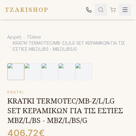
TZAKISHOP
Τζάκια
Αρχική
→
Τζάκια
Σόμπες
KRATKI TERMOTEC/MB-Z/L/LG SET ΚΕΡΑΜΙΚΩΝ ΓΙΑ ΤΙΣ
→
ΕΣΤΙΕΣ MBZ/L/BS - MBZ/L/BS/G
Ψησταριές
Κήπος
Εκκλησιαστικά
Σχετικά
KRATKI
KRATKI TERMOTEC/MB-Z/L/LG
Επικοινωνία
SET ΚΕΡΑΜΙΚΩΝ ΓΙΑ ΤΙΣ ΕΣΤΙΕΣ
Καλέστε μας:
2651042024
MBZ/L/BS - MBZ/L/BS/G
406.72€