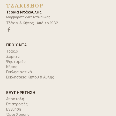
TZAKISHOP
Τζάκια Ντάκουλας
Μαρμαροτεχνική Ντάκουλας
Τζάκια & Κήπος
· Από το
1982
ΠΡΟΪΌΝΤΑ
Τζάκια
Σόμπες
Ψησταριές
Κήπος
Εκκλησιαστικά
Εκκλησάκια Κήπου & Αυλής
ΕΞΥΠΗΡΈΤΗΣΗ
Αποστολή
Επιστροφές
Εγγύηση
Όροι Χρήσης