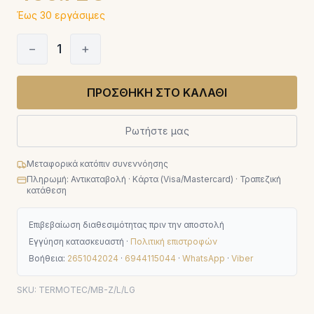
Έως 30 εργάσιμες
−
1
+
ΠΡΟΣΘΗΚΗ ΣΤΟ ΚΑΛΑΘΙ
Ρωτήστε μας
Μεταφορικά κατόπιν συνεννόησης
Πληρωμή: Αντικαταβολή · Κάρτα (Visa/Mastercard) · Τραπεζική
κατάθεση
Επιβεβαίωση διαθεσιμότητας πριν την αποστολή
Εγγύηση κατασκευαστή ·
Πολιτική επιστροφών
Βοήθεια:
2651042024
·
6944115044
·
WhatsApp
·
Viber
SKU:
TERMOTEC/MB-Z/L/LG