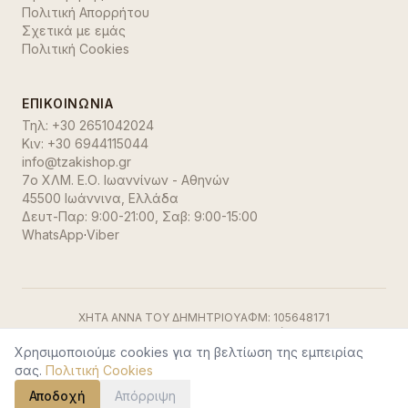
Πολιτική Απορρήτου
Σχετικά με εμάς
Πολιτική Cookies
ΕΠΙΚΟΙΝΩΝΊΑ
Τηλ:
+30 2651042024
Κιν:
+30 6944115044
info@tzakishop.gr
7ο ΧΛΜ. Ε.Ο. Ιωαννίνων - Αθηνών
45500 Ιωάννινα
,
Ελλάδα
Δευτ-Παρ: 9:00-21:00, Σαβ: 9:00-15:00
WhatsApp
·
Viber
ΧΗΤΑ ΑΝΝΑ ΤΟΥ ΔΗΜΗΤΡΙΟΥ
ΑΦΜ:
105648171
ΓΕΜΗ:
191500729000
ΔΟΥ:
Ιωαννίνων
Visa
·
Mastercard
·
Stripe
Χρησιμοποιούμε cookies για τη βελτίωση της εμπειρίας
©
2026
TzakiShop. Όλα τα δικαιώματα διατηρούνται.
σας.
Πολιτική Cookies
Αποδοχή
Απόρριψη