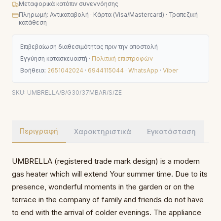
Μεταφορικά κατόπιν συνεννόησης
Πληρωμή: Αντικαταβολή · Κάρτα (Visa/Mastercard) · Τραπεζική
κατάθεση
Επιβεβαίωση διαθεσιμότητας πριν την αποστολή
Εγγύηση κατασκευαστή ·
Πολιτική επιστροφών
Βοήθεια:
2651042024
·
6944115044
·
WhatsApp
·
Viber
SKU:
UMBRELLA/B/G30/37MBAR/S/ZE
Περιγραφή
Χαρακτηριστικά
Εγκατάσταση
UMBRELLA (registered trade mark design) is a modern
gas heater which will extend Your summer time. Due to its
presence, wonderful moments in the garden or on the
terrace in the company of family and friends do not have
to end with the arrival of colder evenings. The appliance