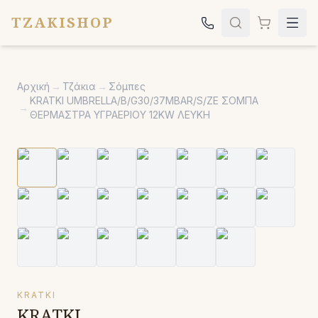
TZAKISHOP
Τζάκια
Αρχική
→
Τζάκια
→
Σόμπες
Σόμπες
KRATKI UMBRELLA/B/G30/37MBAR/S/ZE ΣΟΜΠΑ
→
ΘΕΡΜΑΣΤΡΑ ΥΓΡΑΕΡΙΟΥ 12KW ΛΕΥΚΗ
Ψησταριές
Κήπος
Εκκλησιαστικά
Σχετικά
Επικοινωνία
Καλέστε μας:
2651042024
KRATKI
KRATKI