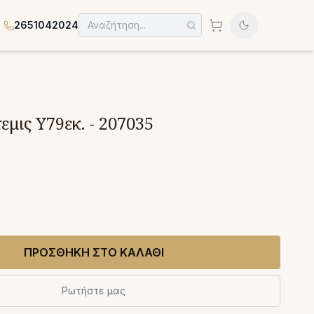
2651042024
μις Υ79εκ. - 207035
ΠΡΟΣΘΗΚΗ ΣΤΟ ΚΑΛΑΘΙ
Ρωτήστε μας