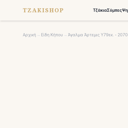
TZAKISHOP
Τζάκια
Σόμπες
Ψη
Αρχική
→
Είδη Κήπου
→
Άγαλμα Άρτεμις Υ79εκ. - 2070