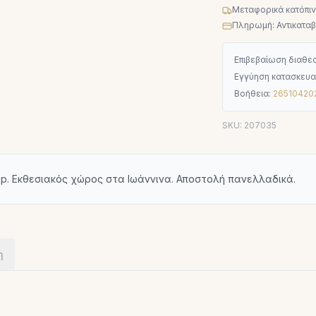
Μεταφορικά κατόπι
Πληρωμή: Αντικαταβο
Επιβεβαίωση διαθεσ
Εγγύηση κατασκευα
Βοήθεια:
26510420
SKU:
207035
op. Εκθεσιακός χώρος στα Ιωάννινα. Αποστολή πανελλαδικά.
η