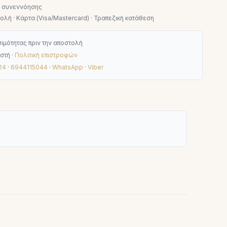
ν συνεννόησης
λή · Κάρτα (Visa/Mastercard) · Τραπεζική κατάθεση
ιμότητας πριν την αποστολή
στή ·
Πολιτική επιστροφών
24
·
6944115044
·
WhatsApp
·
Viber