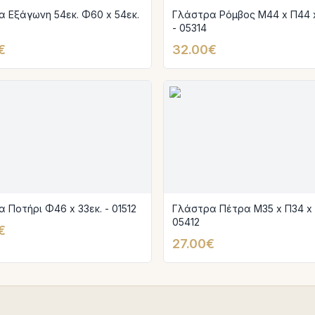
 Εξάγωνη 54εκ. Φ60 x 54εκ.
Γλάστρα Ρόμβος Μ44 x Π44 x
- 05314
€
32.00€
 Ποτήρι Φ46 x 33εκ. - 01512
Γλάστρα Πέτρα Μ35 x Π34 x 
05412
€
27.00€