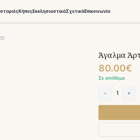
σταριές
Κήπος
Εκκλησιαστικά
Σχετικά
Επικοινωνία
35
Άγαλμα Άρτε
80.00€
Σε απόθεμα
−
1
+