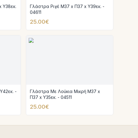
 Υ38εκ.
Γλάστρα Ριγέ Μ37 x Π37 x Υ39εκ. -
04611
25.00€
Υ42εκ. -
Γλάστρα Με Λούκια Μικρή Μ37 x
Π37 x Υ35εκ. - 04511
25.00€