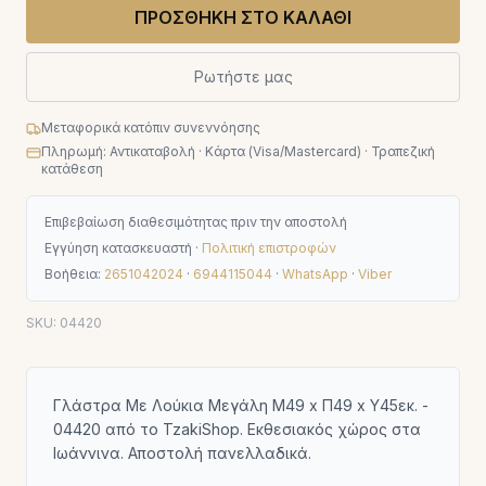
ΠΡΟΣΘΗΚΗ ΣΤΟ ΚΑΛΑΘΙ
Ρωτήστε μας
Μεταφορικά κατόπιν συνεννόησης
Πληρωμή: Αντικαταβολή · Κάρτα (Visa/Mastercard) · Τραπεζική
κατάθεση
Επιβεβαίωση διαθεσιμότητας πριν την αποστολή
Εγγύηση κατασκευαστή ·
Πολιτική επιστροφών
Βοήθεια:
2651042024
·
6944115044
·
WhatsApp
·
Viber
SKU:
04420
Γλάστρα Με Λούκια Μεγάλη Μ49 x Π49 x Υ45εκ. -
04420 από το TzakiShop. Εκθεσιακός χώρος στα
Ιωάννινα. Αποστολή πανελλαδικά.