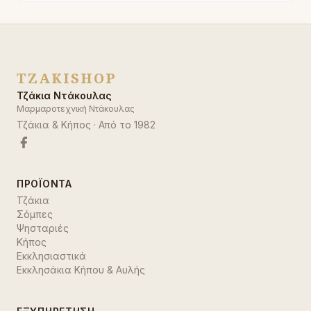
TZAKISHOP
Τζάκια Ντάκουλας
Μαρμαροτεχνική Ντάκουλας
Τζάκια & Κήπος
· Από το
1982
ΠΡΟΪΌΝΤΑ
Τζάκια
Σόμπες
Ψησταριές
Κήπος
Εκκλησιαστικά
Εκκλησάκια Κήπου & Αυλής