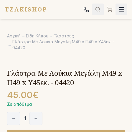
TZAKISHOP
Τζάκια
Αρχική
→
Είδη Κήπου
→
Γλάστρες
Σόμπες
Γλάστρα Με Λούκια Μεγάλη Μ49 x Π49 x Υ45εκ. -
→
04420
Ψησταριές
Κήπος
Γλάστρα Με Λούκια Μεγάλη Μ49 x
Εκκλησιαστικά
Π49 x Υ45εκ. - 04420
Σχετικά
45.00€
Επικοινωνία
Σε απόθεμα
Καλέστε μας:
2651042024
−
1
+