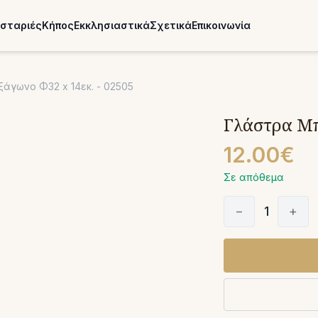
σταριές
Κήπος
Εκκλησιαστικά
Σχετικά
Επικοινωνία
άγωνο Φ32 x 14εκ. - 02505
Γλάστρα Μπ
12.00€
Σε απόθεμα
−
1
+