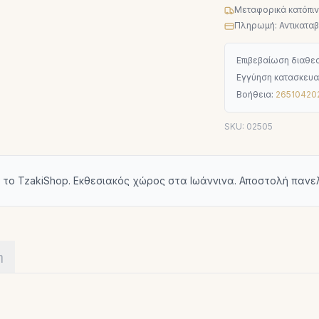
Μεταφορικά κατόπι
Πληρωμή: Αντικαταβο
Επιβεβαίωση διαθεσ
Εγγύηση κατασκευα
Βοήθεια:
26510420
SKU:
02505
 το TzakiShop. Εκθεσιακός χώρος στα Ιωάννινα. Αποστολή πανε
η