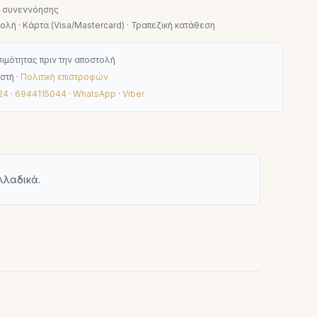
ν συνεννόησης
λή · Κάρτα (Visa/Mastercard) · Τραπεζική κατάθεση
ιμότητας πριν την αποστολή
στή ·
Πολιτική επιστροφών
24
·
6944115044
·
WhatsApp
·
Viber
λλαδικά.