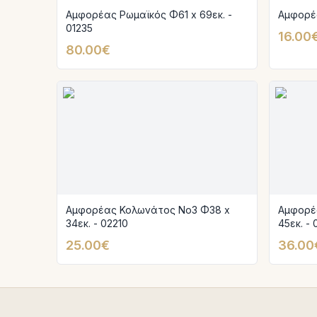
Αμφορέας Ρωμαϊκός Φ61 x 69εκ. -
Αμφορέα
01235
16.00
80.00€
Αμφορέας Κολωνάτος Νο3 Φ38 x
Αμφορέ
34εκ. - 02210
45εκ. - 
25.00€
36.00