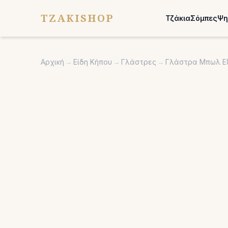
TZAKISHOP
Τζάκια
Σόμπες
Ψη
Αρχική
→
Είδη Κήπου
→
Γλάστρες
→
Γλάστρα Μπωλ Εξ