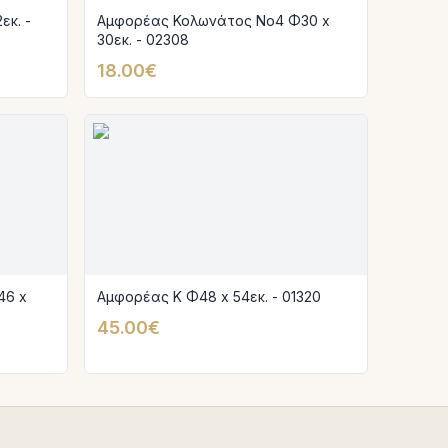
κ. -
Αμφορέας Κολωνάτος Νο4 Φ30 x
30εκ. - 02308
18.00€
46 x
Αμφορέας Κ Φ48 x 54εκ. - 01320
45.00€