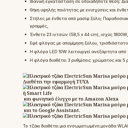
Ιδανική εγκατάσταση σε οποιαδήποτε θέση: Δια
Θήκη υψηλής ποιότητας με ενισχύσεις και ένθε
Στήλες με ένθετα από μασίφ ξύλο; Παραδοσιακ
γραμμές,
Ένθετο 23 ιντσών (58,5 x 44 cm), ισχύς 1800W
Εφέ φλόγας με απομίμηση ξύλου, τρισδιάστατο
Η φλόγα LED 10W λειτουργεί ανεξάρτητα από τ
Η φλόγα διαθέτει 3 ρυθμίσεις χρώματος και 5
Διαθέτει την εφαρμογή TUYA
ή Smart Life
και φωνητικό έλεγχο με το Amazon Alexa
και το Google Assistant.
Το τζάκι διαθέτει μια ενσωματωμένη μονάδα WLAN