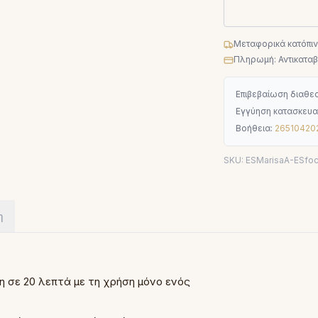
Μεταφορικά κατόπι
Πληρωμή: Αντικαταβο
Επιβεβαίωση διαθεσ
Εγγύηση κατασκευα
Βοήθεια:
26510420
SKU:
ESMarisaA-ESfo
η
 σε 20 λεπτά με τη χρήση μόνο ενός