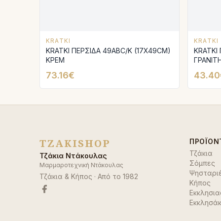
KRATKI
KRATKI
KRATKI ΠΕΡΣΙΔΑ 49ABC/K (17X49CM)
KRATKI 
ΚΡΕΜ
ΓΡΑΝΙΤ
73.16€
43.40
TZAKISHOP
ΠΡΟΪΌΝ
Τζάκια
Τζάκια Ντάκουλας
Σόμπες
Μαρμαροτεχνική Ντάκουλας
Ψησταρι
Τζάκια & Κήπος
· Από το
1982
Κήπος
Εκκλησια
Εκκλησάκ