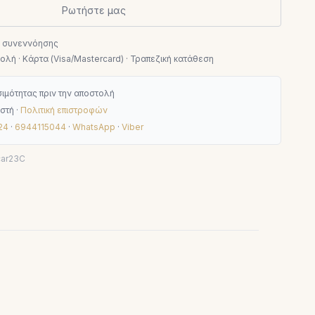
Ρωτήστε μας
ν συνεννόησης
λή · Κάρτα (Visa/Mastercard) · Τραπεζική κατάθεση
ιμότητας πριν την αποστολή
στή ·
Πολιτική επιστροφών
24
·
6944115044
·
WhatsApp
·
Viber
car23C