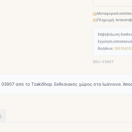
Μεταφορικά κατόπι
Πληρωμή: Αντικαταβο
Επιβεβαίωση διαθεσ
Εγγύηση κατασκευα
Βοήθεια:
26510420
SKU:
03907
 03907 από το TzakiShop. Εκθεσιακός χώρος στα Ιωάννινα. Απ
η