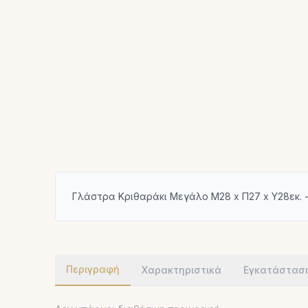
Γλάστρα Κριθαράκι Μεγάλο Μ28 x Π27 x Υ28εκ. -
Περιγραφή
Χαρακτηριστικά
Εγκατάστασ