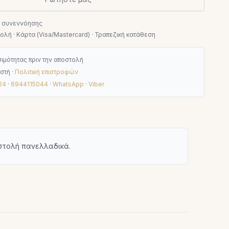
ν συνεννόησης
λή · Κάρτα (Visa/Mastercard) · Τραπεζική κατάθεση
ιμότητας πριν την αποστολή
στή ·
Πολιτική επιστροφών
24
·
6944115044
·
WhatsApp
·
Viber
οστολή πανελλαδικά.