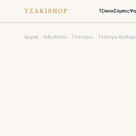
TZAKISHOP
Τζάκια
Σόμπες
Ψη
Αρχική
→
Είδη Κήπου
→
Γλάστρες
→
Γλάστρα Κριθαράκ