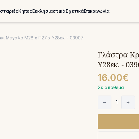
σταριές
Κήπος
Εκκλησιαστικά
Σχετικά
Επικοινωνία
ι Μεγάλο Μ28 x Π27 x Υ28εκ. - 03907
Γλάστρα Κρ
Υ28εκ. - 03
16.00€
Σε απόθεμα
−
1
+