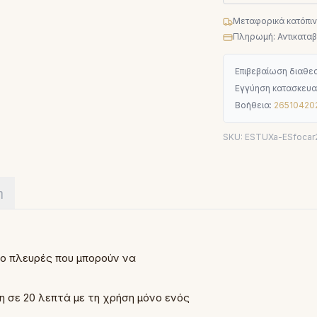
Μεταφορικά κατόπι
Πληρωμή: Αντικαταβο
Επιβεβαίωση διαθεσ
Εγγύηση κατασκευα
Βοήθεια:
26510420
SKU:
ESTUXa-ESfocar
η
ύο πλευρές που μπορούν να
 σε 20 λεπτά με τη χρήση μόνο ενός