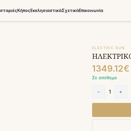
σταριές
Κήπος
Εκκλησιαστικά
Σχετικά
Επικοινωνία
ELECTRIC SUN
ΗΛΕΚΤΡΙΚΟ
1349.12€
Σε απόθεμα
−
1
+