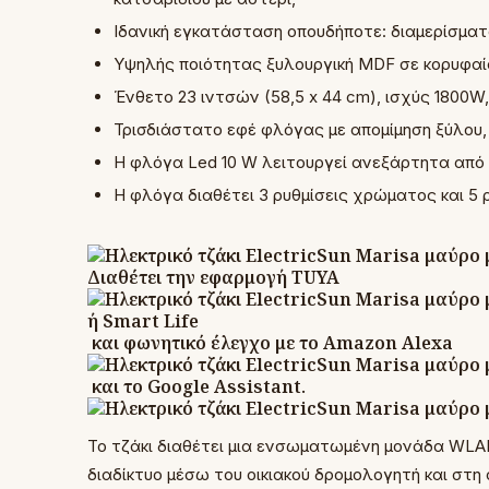
Ιδανική εγκατάσταση οπουδήποτε: διαμερίσματα
Υψηλής ποιότητας ξυλουργική MDF σε κορυφαί
Ένθετο 23 ιντσών (58,5 x 44 cm), ισχύς 1800W
Τρισδιάστατο εφέ φλόγας με απομίμηση ξύλου,
Η φλόγα Led 10 W λειτουργεί ανεξάρτητα από 
Η φλόγα διαθέτει 3 ρυθμίσεις χρώματος και 5
Διαθέτει την εφαρμογή TUYA
ή Smart Life
και φωνητικό έλεγχο με το Amazon Alexa
και το Google Assistant.
Το τζάκι διαθέτει μια ενσωματωμένη μονάδα WLAN
διαδίκτυο μέσω του οικιακού δρομολογητή και στη