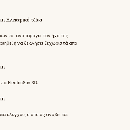
υρων και αναπαράγει τον ήχο της
οιηθεί ή να ξεκινήσει ξεχωριστά από
α ElectricSun 3D.
κα ελέγχου, ο οποίος ανάβει και