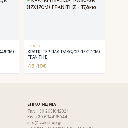
KRATKI
7X49CM)
KRATKI ΠΕΡΣΙΔΑ 17ABC/GR (17X17CM)
ΓΡΑΝΙΤΗΣ
43.40€
ΕΠΙΚΟΙΝΩΝΊΑ
Τηλ:
+30 2651042024
Κιν:
+30 6944115044
info@tzakishop.gr