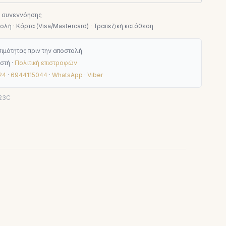
ν συνεννόησης
λή · Κάρτα (Visa/Mastercard) · Τραπεζική κατάθεση
ιμότητας πριν την αποστολή
στή ·
Πολιτική επιστροφών
24
·
6944115044
·
WhatsApp
·
Viber
23C