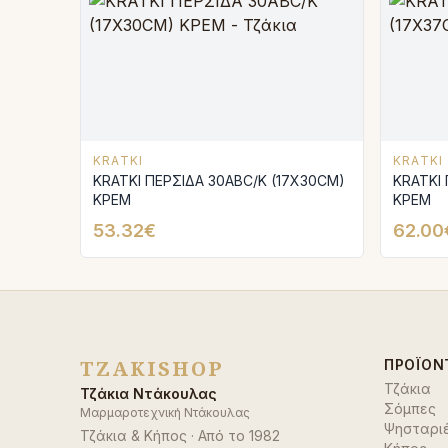
KRATKI
KRATKI
KRATKI ΠΕΡΣΙΔΑ 30ABC/K (17X30CM)
KRATKI 
ΚΡΕΜ
ΚΡΕΜ
53.32€
62.00
TZAKISHOP
ΠΡΟΪΌΝ
Τζάκια
Τζάκια Ντάκουλας
Σόμπες
Μαρμαροτεχνική Ντάκουλας
Ψησταρι
Τζάκια & Κήπος
· Από το
1982