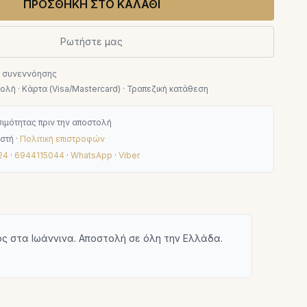
ΠΡΟΣΘΗΚΗ ΣΤΟ ΚΑΛΑΘΙ
Ρωτήστε μας
ν συνεννόησης
λή · Κάρτα (Visa/Mastercard) · Τραπεζική κατάθεση
ιμότητας πριν την αποστολή
στή ·
Πολιτική επιστροφών
24
·
6944115044
·
WhatsApp
·
Viber
ς στα Ιωάννινα. Αποστολή σε όλη την Ελλάδα.