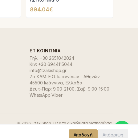
894.04€
ΕΠΙΚΟΙΝΩΝΊΑ
Τηλ:
+30 2651042024
Κιν:
+30 6944115044
info@tzakishop.gr
7ο ΧΛΜ. Ε.Ο. Ιωαννίνων - Αθηνών
45500 Ιωάννινα
,
Ελλάδα
Δευτ-Παρ: 9:00-21:00, Σαβ: 9:00-15:00
WhatsApp
·
Viber
©
2026
TzakiShop. Όλα τα δικαιώματα διατηρούνται.
Αποδοχή
Απόρριψη