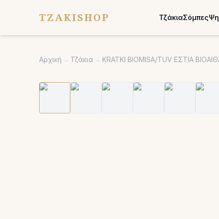
TZAKISHOP
Τζάκια
Σόμπες
Ψη
Αρχική
→
Τζάκια
→
KRATKI BIOMISA/TUV ΕΣΤΙΑ ΒΙΟΑ