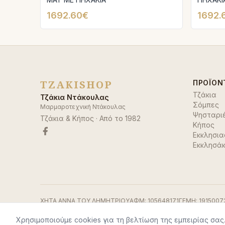
1692.60€
1692.
TZAKISHOP
ΠΡΟΪΌΝ
Τζάκια
Τζάκια Ντάκουλας
Σόμπες
Μαρμαροτεχνική Ντάκουλας
Ψησταρι
Τζάκια & Κήπος
· Από το
1982
Κήπος
Εκκλησια
Εκκλησάκ
ΧΗΤΑ ΑΝΝΑ ΤΟΥ ΔΗΜΗΤΡΙΟΥ
ΑΦΜ:
105648171
ΓΕΜΗ:
1915007
Χρησιμοποιούμε cookies για τη βελτίωση της εμπειρίας σας