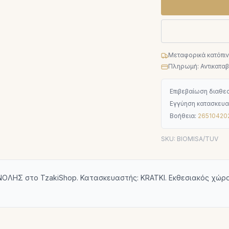
Μεταφορικά κατόπι
Πληρωμή: Αντικαταβο
Επιβεβαίωση διαθεσ
Εγγύηση κατασκευα
Βοήθεια:
26510420
SKU:
BIOMISA/TUV
ΟΛΗΣ στο TzakiShop. Κατασκευαστής: KRATKI. Εκθεσιακός χώρο