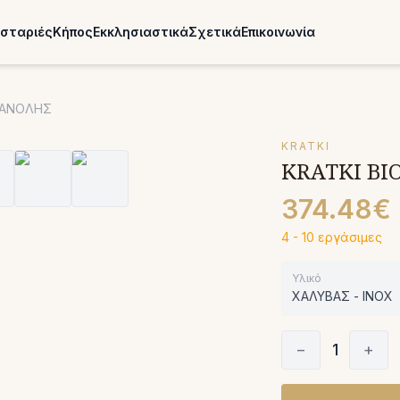
σταριές
Κήπος
Εκκλησιαστικά
Σχετικά
Επικοινωνία
ΙΘΑΝΟΛΗΣ
KRATKI
KRATKI BI
374.48€
4 - 10 εργάσιμες
Υλικό
ΧΑΛΥΒΑΣ - INOX
−
1
+