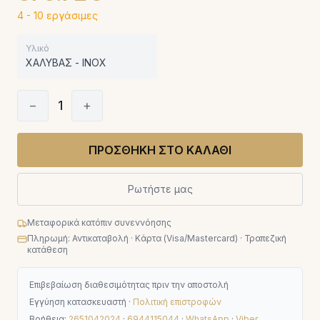
4 - 10 εργάσιμες
Υλικό
ΧΑΛΥΒΑΣ - INOX
−
1
+
ΠΡΟΣΘΗΚΗ ΣΤΟ ΚΑΛΑΘΙ
Ρωτήστε μας
Μεταφορικά κατόπιν συνεννόησης
Πληρωμή: Αντικαταβολή · Κάρτα (Visa/Mastercard) · Τραπεζική
κατάθεση
Επιβεβαίωση διαθεσιμότητας πριν την αποστολή
Εγγύηση κατασκευαστή ·
Πολιτική επιστροφών
Βοήθεια:
2651042024
·
6944115044
·
WhatsApp
·
Viber