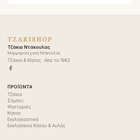
TZAKISHOP
Τζάκια Ντάκουλας
Μαρμαροτεχνική Ντάκουλας
Τζάκια & Κήπος
· Από το
1982
ΠΡΟΪΌΝΤΑ
Τζάκια
Σόμπες
Ψησταριές
Κήπος
Εκκλησιαστικά
Εκκλησάκια Κήπου & Αυλής