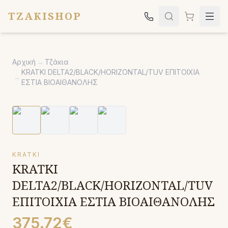
TZAKISHOP
Τζάκια
Αρχική
→
Τζάκια
Σόμπες
KRATKI DELTA2/BLACK/HORIZONTAL/TUV ΕΠΙΤΟΙΧΙΑ
→
ΕΣΤΙΑ ΒΙΟΑΙΘΑΝΟΛΗΣ
Ψησταριές
Κήπος
Εκκλησιαστικά
Σχετικά
KRATKI
KRATKI
Επικοινωνία
DELTA2/BLACK/HORIZONTAL/TUV
Καλέστε μας:
2651042024
ΕΠΙΤΟΙΧΙΑ ΕΣΤΙΑ ΒΙΟΑΙΘΑΝΟΛΗΣ
375.72€