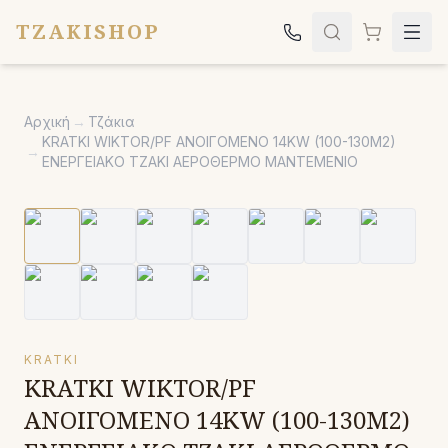
TZAKISHOP
Τζάκια
Αρχική
→
Τζάκια
Σόμπες
KRATKI WIKTOR/PF ΑΝΟΙΓΟΜΕΝΟ 14KW (100-130M2)
→
ΕΝΕΡΓΕΙΑΚΟ ΤΖΑΚΙ ΑΕΡΟΘΕΡΜΟ ΜΑΝΤΕΜΕΝΙΟ
Ψησταριές
Κήπος
Εκκλησιαστικά
Σχετικά
Επικοινωνία
KRATKI
Καλέστε μας:
2651042024
KRATKI WIKTOR/PF
ΑΝΟΙΓΟΜΕΝΟ 14KW (100-130M2)