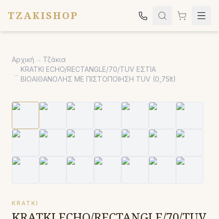
TZAKISHOP
Τζάκια
Αρχική
→
Τζάκια
Σόμπες
KRATKI ECHO/RECTANGLE/70/TUV ΕΣΤΙΑ
→
ΒΙΟΑΙΘΑΝΟΛΗΣ ΜΕ ΠΙΣΤΟΠΟΙΗΣΗ TUV (0,75lt)
Ψησταριές
Κήπος
Εκκλησιαστικά
Σχετικά
Επικοινωνία
Καλέστε μας:
2651042024
KRATKI
KRATKI ECHO/RECTANGLE/70/TUV