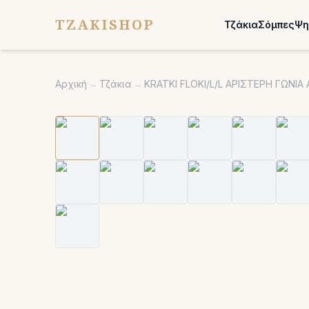
TZAKISHOP
Τζάκια
Σόμπες
Ψη
Αρχική
→
Τζάκια
→
KRATKI FLOKI/L/L ΑΡΙΣΤΕΡΗ ΓΩΝΙ