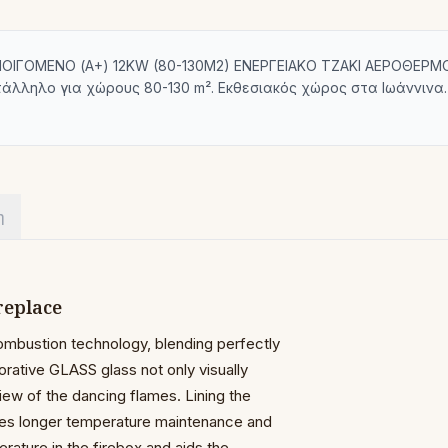
ΑΝΟΙΓΟΜΕΝΟ (A+) 12KW (80-130M2) ΕΝΕΡΓΕΙΑΚΟ ΤΖΑΚΙ ΑΕΡΟΘΕΡΜ
ατάλληλο για χώρους 80-130 m². Εκθεσιακός χώρος στα Ιωάννιν
η
replace
mbustion technology, blending perfectly
orative GLASS glass not only visually
iew of the dancing flames. Lining the
s longer temperature maintenance and
ature in the firebox and aids the