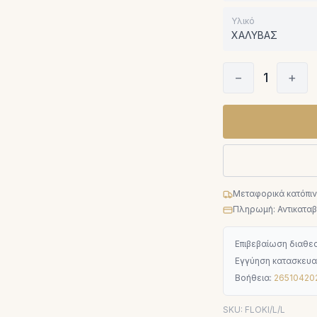
Υλικό
ΧΑΛΥΒΑΣ
−
1
+
Μεταφορικά κατόπι
Πληρωμή: Αντικαταβο
Επιβεβαίωση διαθεσ
Εγγύηση κατασκευα
Βοήθεια:
26510420
SKU:
FLOKI/L/L