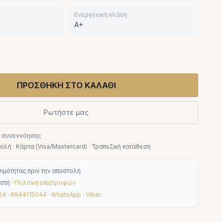
Ενεργειακή κλάση
A+
ΠΡΟΣΘΗΚΗ ΣΤΟ ΚΑΛΑΘΙ
Ρωτήστε μας
ν συνεννόησης
λή · Κάρτα (Visa/Mastercard) · Τραπεζική κατάθεση
ιμότητας πριν την αποστολή
στή ·
Πολιτική επιστροφών
24
·
6944115044
·
WhatsApp
·
Viber