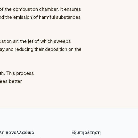
s of the combustion chamber. It ensures
nd the emission of harmful substances
stion air, the jet of which sweeps
ay and reducing their deposition on the
th. This process
tees better
λή πανελλαδικά
Εξυπηρέτηση